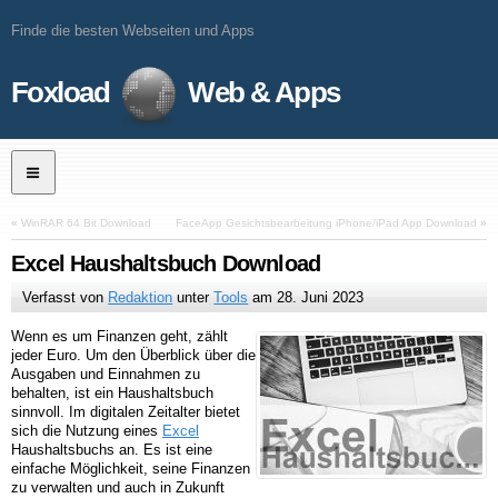
Finde die besten Webseiten und Apps
Foxload
Web & Apps
«
WinRAR 64 Bit Download
FaceApp Gesichtsbearbeitung iPhone/iPad App Download
»
Excel Haushaltsbuch Download
Verfasst von
Redaktion
unter
Tools
am
28. Juni 2023
Wenn es um Finanzen geht, zählt
jeder Euro. Um den Überblick über die
Ausgaben und Einnahmen zu
behalten, ist ein Haushaltsbuch
sinnvoll. Im digitalen Zeitalter bietet
sich die Nutzung eines
Excel
Haushaltsbuchs an. Es ist eine
einfache Möglichkeit, seine Finanzen
zu verwalten und auch in Zukunft