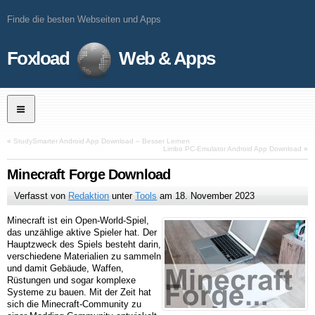
Finde die besten Webseiten und Apps
Foxload
Web & Apps
«
StudySmarter Android App Download – Besser Lernen
Limbo PC-Emulator Android App Download
»
Minecraft Forge Download
Verfasst von
Redaktion
unter
Tools
am
18. November 2023
Minecraft ist ein Open-World-Spiel,
das unzählige aktive Spieler hat. Der
Hauptzweck des Spiels besteht darin,
verschiedene Materialien zu sammeln
und damit Gebäude, Waffen,
Rüstungen und sogar komplexe
Systeme zu bauen. Mit der Zeit hat
sich die Minecraft-Community zu