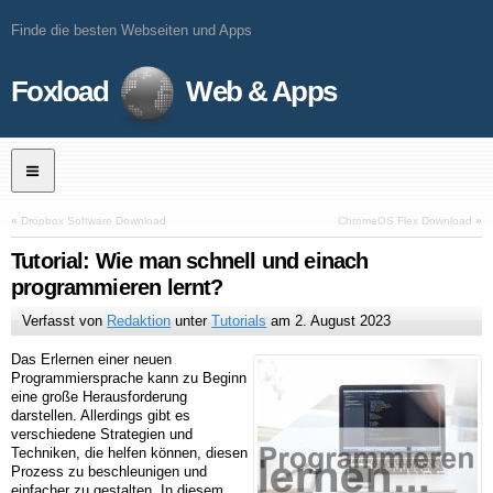
Finde die besten Webseiten und Apps
Foxload
Web & Apps
«
Dropbox Software Download
ChromeOS Flex Download
»
Tutorial: Wie man schnell und einach
programmieren lernt?
Verfasst von
Redaktion
unter
Tutorials
am
2. August 2023
Das Erlernen einer neuen
Programmiersprache kann zu Beginn
eine große Herausforderung
darstellen. Allerdings gibt es
verschiedene Strategien und
Techniken, die helfen können, diesen
Prozess zu beschleunigen und
einfacher zu gestalten. In diesem