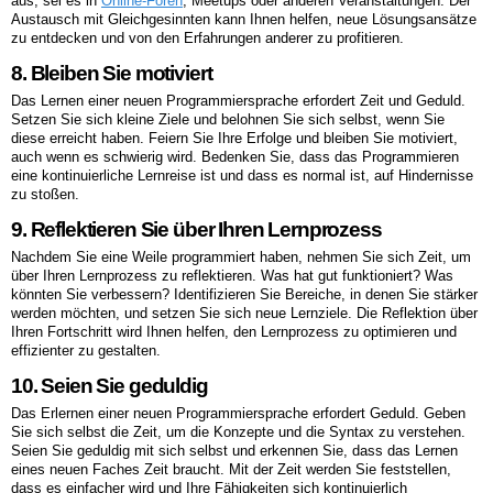
aus, sei es in
Online-Foren
, Meetups oder anderen Veranstaltungen. Der
Austausch mit Gleichgesinnten kann Ihnen helfen, neue Lösungsansätze
zu entdecken und von den Erfahrungen anderer zu profitieren.
8. Bleiben Sie motiviert
Das Lernen einer neuen Programmiersprache erfordert Zeit und Geduld.
Setzen Sie sich kleine Ziele und belohnen Sie sich selbst, wenn Sie
diese erreicht haben. Feiern Sie Ihre Erfolge und bleiben Sie motiviert,
auch wenn es schwierig wird. Bedenken Sie, dass das Programmieren
eine kontinuierliche Lernreise ist und dass es normal ist, auf Hindernisse
zu stoßen.
9. Reflektieren Sie über Ihren Lernprozess
Nachdem Sie eine Weile programmiert haben, nehmen Sie sich Zeit, um
über Ihren Lernprozess zu reflektieren. Was hat gut funktioniert? Was
könnten Sie verbessern? Identifizieren Sie Bereiche, in denen Sie stärker
werden möchten, und setzen Sie sich neue Lernziele. Die Reflektion über
Ihren Fortschritt wird Ihnen helfen, den Lernprozess zu optimieren und
effizienter zu gestalten.
10. Seien Sie geduldig
Das Erlernen einer neuen Programmiersprache erfordert Geduld. Geben
Sie sich selbst die Zeit, um die Konzepte und die Syntax zu verstehen.
Seien Sie geduldig mit sich selbst und erkennen Sie, dass das Lernen
eines neuen Faches Zeit braucht. Mit der Zeit werden Sie feststellen,
dass es einfacher wird und Ihre Fähigkeiten sich kontinuierlich