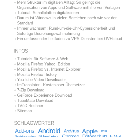
Mehr Struktur im digitalen Alltag: So gelingt die
Organisation von Apps und Software mithilfe von Vorlagen
Tutorial: Schallplatten digitalisieren
Darum ist Windows in vielen Bereichen nach wie vor der
Standard
Immer wachsam: Rund-um-die-Uhr-Cybersicherheit und
Sofortige Bedrohungswahrnehmung
Ein umfassender Leitfaden zu VPS-Diensten bei OVHcloud
INFOS
Tutorials für Software & Web
Mozilla Firefox Yahoo! Edition
Mozilla Firefox vs. Internet Explorer
Mozilla Firefox History
YouTube Video Downloader
ImTranslator - Kostenloser Übersetzer
7-Zip Download
GeForce Experience Download
TubeMate Download
TVöD Rechner
Sitemap
SCHLAGWÖRTER
Android
Apple
Add-ons
Antivirus
Beta
Chrome
Datenschutz
E-Mail
Betriebssystem
Bildbearbeitung