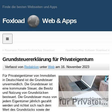
Finde die besten Webseiten und Apps
Foxload
Web & Apps
«
Rossmann Fotowelt Android App Download
OpenStreetMap Software Download
»
Grundsteuererklärung für Privateigentum
Verfasst von
Redaktion
unter
Web
am
16. November 2023
Für Privateigentümer von Immobilien
in Deutschland ist die Grundsteuer
unvermeidlich. Die Grundsteuer ist
eine kommunale Steuer, die Besitz
und Nutzung von Grundstücken
besteuert. Die Grundsteuer muss von
jedem Eigentümer jährlich gezahlt
werden und richtet sich nach dem
Wert des Grundstücks sowie der