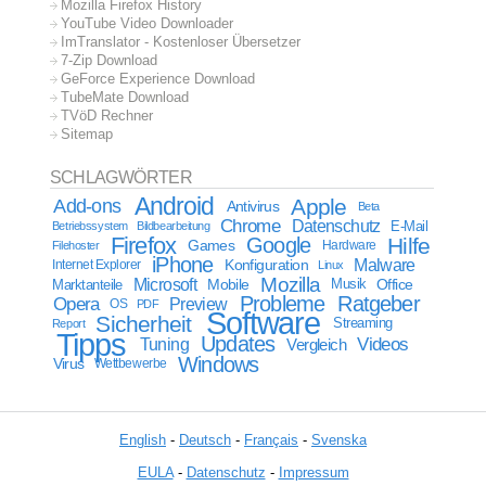
Mozilla Firefox History
YouTube Video Downloader
ImTranslator - Kostenloser Übersetzer
7-Zip Download
GeForce Experience Download
TubeMate Download
TVöD Rechner
Sitemap
SCHLAGWÖRTER
Android
Apple
Add-ons
Antivirus
Beta
Chrome
Datenschutz
E-Mail
Betriebssystem
Bildbearbeitung
Firefox
Google
Hilfe
Games
Filehoster
Hardware
iPhone
Malware
Internet Explorer
Konfiguration
Linux
Mozilla
Microsoft
Mobile
Marktanteile
Musik
Office
Probleme
Ratgeber
Opera
Preview
OS
PDF
Software
Sicherheit
Streaming
Report
Tipps
Updates
Videos
Tuning
Vergleich
Windows
Virus
Wettbewerbe
English
-
Deutsch
-
Français
-
Svenska
EULA
-
Datenschutz
-
Impressum