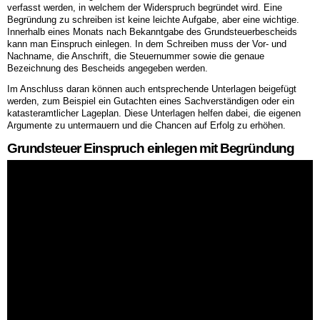
verfasst werden, in welchem der Widerspruch begründet wird. Eine
Begründung zu schreiben ist keine leichte Aufgabe, aber eine wichtige.
Innerhalb eines Monats nach Bekanntgabe des Grundsteuerbescheids
kann man Einspruch einlegen. In dem Schreiben muss der Vor- und
Nachname, die Anschrift, die Steuernummer sowie die genaue
Bezeichnung des Bescheids angegeben werden.
Im Anschluss daran können auch entsprechende Unterlagen beigefügt
werden, zum Beispiel ein Gutachten eines Sachverständigen oder ein
katasteramtlicher Lageplan. Diese Unterlagen helfen dabei, die eigenen
Argumente zu untermauern und die Chancen auf Erfolg zu erhöhen.
Grundsteuer Einspruch einlegen mit Begründung