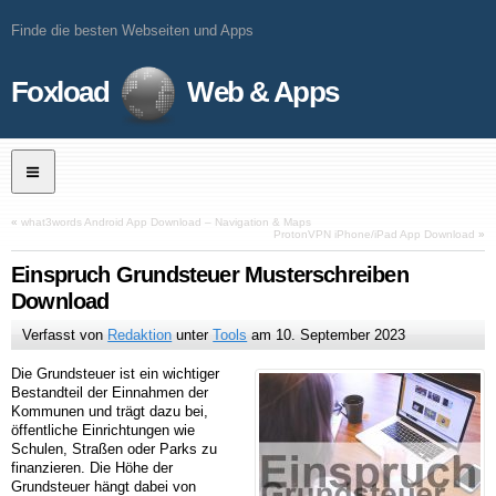
Finde die besten Webseiten und Apps
Foxload
Web & Apps
«
what3words Android App Download – Navigation & Maps
ProtonVPN iPhone/iPad App Download
»
Einspruch Grundsteuer Musterschreiben
Download
Verfasst von
Redaktion
unter
Tools
am
10. September 2023
Die Grundsteuer ist ein wichtiger
Bestandteil der Einnahmen der
Kommunen und trägt dazu bei,
öffentliche Einrichtungen wie
Schulen, Straßen oder Parks zu
finanzieren. Die Höhe der
Grundsteuer hängt dabei von