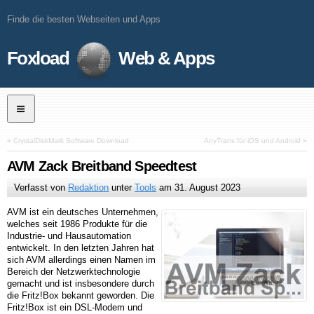
Finde die besten Webseiten und Apps
Foxload
Web & Apps
«
CrystalDiskMark Software Download
AnyTrans für iOS und Android
»
AVM Zack Breitband Speedtest
Verfasst von
Redaktion
unter
Tools
am
31. August 2023
AVM ist ein deutsches Unternehmen,
welches seit 1986 Produkte für die
Industrie- und Hausautomation
entwickelt. In den letzten Jahren hat
sich AVM allerdings einen Namen im
Bereich der Netzwerktechnologie
gemacht und ist insbesondere durch
die Fritz!Box bekannt geworden. Die
Fritz!Box ist ein DSL-Modem und