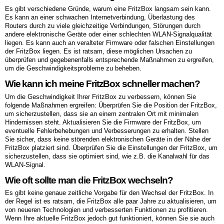
Es gibt verschiedene Gründe, warum eine FritzBox langsam sein kann.
Es kann an einer schwachen Internetverbindung, Überlastung des
Routers durch zu viele gleichzeitige Verbindungen, Störungen durch
andere elektronische Geräte oder einer schlechten WLAN-Signalqualität
liegen. Es kann auch an veralteter Firmware oder falschen Einstellungen
der FritzBox liegen. Es ist ratsam, diese möglichen Ursachen zu
überprüfen und gegebenenfalls entsprechende Maßnahmen zu ergreifen,
um die Geschwindigkeitsprobleme zu beheben.
Wie kann ich meine FritzBox schneller machen?
Um die Geschwindigkeit Ihrer FritzBox zu verbessern, können Sie
folgende Maßnahmen ergreifen: Überprüfen Sie die Position der FritzBox,
um sicherzustellen, dass sie an einem zentralen Ort mit minimalen
Hindernissen steht. Aktualisieren Sie die Firmware der FritzBox, um
eventuelle Fehlerbehebungen und Verbesserungen zu erhalten. Stellen
Sie sicher, dass keine störenden elektronischen Geräte in der Nähe der
FritzBox platziert sind. Überprüfen Sie die Einstellungen der FritzBox, um
sicherzustellen, dass sie optimiert sind, wie z.B. die Kanalwahl für das
WLAN-Signal.
Wie oft sollte man die FritzBox wechseln?
Es gibt keine genaue zeitliche Vorgabe für den Wechsel der FritzBox. In
der Regel ist es ratsam, die FritzBox alle paar Jahre zu aktualisieren, um
von neueren Technologien und verbesserten Funktionen zu profitieren.
Wenn Ihre aktuelle FritzBox jedoch gut funktioniert, können Sie sie auch