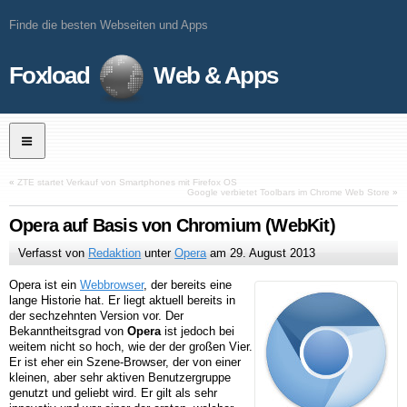
Finde die besten Webseiten und Apps
Foxload
Web & Apps
«
ZTE startet Verkauf von Smartphones mit Firefox OS
Google verbietet Toolbars im Chrome Web Store
»
Opera auf Basis von Chromium (WebKit)
Verfasst von
Redaktion
unter
Opera
am
29. August 2013
Opera ist ein
Webbrowser
, der bereits eine
lange Historie hat. Er liegt aktuell bereits in
der sechzehnten Version vor. Der
Bekanntheitsgrad von
Opera
ist jedoch bei
weitem nicht so hoch, wie der der großen Vier.
Er ist eher ein Szene-Browser, der von einer
kleinen, aber sehr aktiven Benutzergruppe
genutzt und geliebt wird. Er gilt als sehr