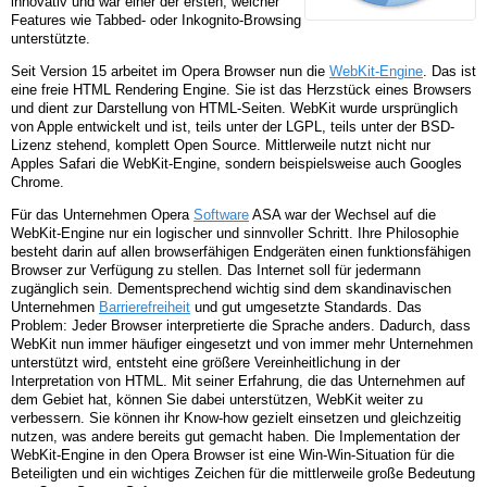
innovativ und war einer der ersten, welcher
Features wie Tabbed- oder Inkognito-Browsing
unterstützte.
Seit Version 15 arbeitet im Opera Browser nun die
WebKit-Engine
. Das ist
eine freie HTML Rendering Engine. Sie ist das Herzstück eines Browsers
und dient zur Darstellung von HTML-Seiten. WebKit wurde ursprünglich
von Apple entwickelt und ist, teils unter der LGPL, teils unter der BSD-
Lizenz stehend, komplett Open Source. Mittlerweile nutzt nicht nur
Apples Safari die WebKit-Engine, sondern beispielsweise auch Googles
Chrome.
Für das Unternehmen Opera
Software
ASA war der Wechsel auf die
WebKit-Engine nur ein logischer und sinnvoller Schritt. Ihre Philosophie
besteht darin auf allen browserfähigen Endgeräten einen funktionsfähigen
Browser zur Verfügung zu stellen. Das Internet soll für jedermann
zugänglich sein. Dementsprechend wichtig sind dem skandinavischen
Unternehmen
Barrierefreiheit
und gut umgesetzte Standards. Das
Problem: Jeder Browser interpretierte die Sprache anders. Dadurch, dass
WebKit nun immer häufiger eingesetzt und von immer mehr Unternehmen
unterstützt wird, entsteht eine größere Vereinheitlichung in der
Interpretation von HTML. Mit seiner Erfahrung, die das Unternehmen auf
dem Gebiet hat, können Sie dabei unterstützen, WebKit weiter zu
verbessern. Sie können ihr Know-how gezielt einsetzen und gleichzeitig
nutzen, was andere bereits gut gemacht haben. Die Implementation der
WebKit-Engine in den Opera Browser ist eine Win-Win-Situation für die
Beteiligten und ein wichtiges Zeichen für die mittlerweile große Bedeutung