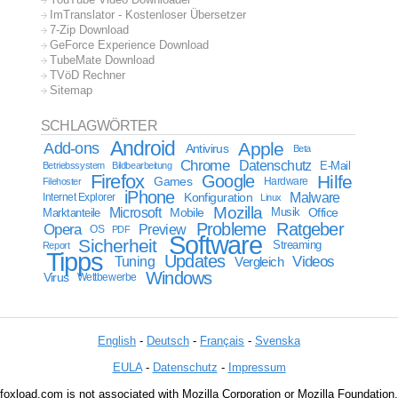
ImTranslator - Kostenloser Übersetzer
7-Zip Download
GeForce Experience Download
TubeMate Download
TVöD Rechner
Sitemap
SCHLAGWÖRTER
Android
Apple
Add-ons
Antivirus
Beta
Chrome
Datenschutz
E-Mail
Betriebssystem
Bildbearbeitung
Firefox
Google
Hilfe
Games
Filehoster
Hardware
iPhone
Malware
Internet Explorer
Konfiguration
Linux
Mozilla
Microsoft
Mobile
Marktanteile
Musik
Office
Probleme
Ratgeber
Opera
Preview
OS
PDF
Software
Sicherheit
Streaming
Report
Tipps
Updates
Videos
Tuning
Vergleich
Windows
Virus
Wettbewerbe
English
-
Deutsch
-
Français
-
Svenska
EULA
-
Datenschutz
-
Impressum
foxload.com is not associated with Mozilla Corporation or Mozilla Foundation.