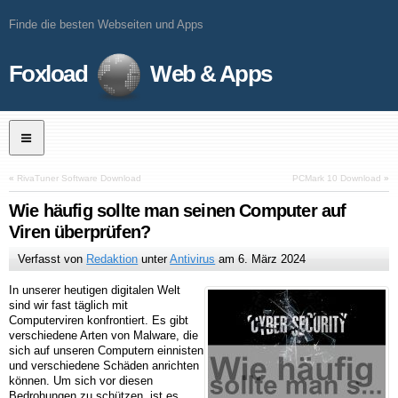
Finde die besten Webseiten und Apps
Foxload
Web & Apps
«
RivaTuner Software Download
PCMark 10 Download
»
Wie häufig sollte man seinen Computer auf
Viren überprüfen?
Verfasst von
Redaktion
unter
Antivirus
am
6. März 2024
In unserer heutigen digitalen Welt
sind wir fast täglich mit
Computerviren konfrontiert. Es gibt
verschiedene Arten von Malware, die
sich auf unseren Computern einnisten
und verschiedene Schäden anrichten
können. Um sich vor diesen
Bedrohungen zu schützen, ist es