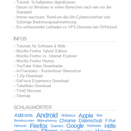
Tutorial: Schallplatten digitalisieren
Darum ist Windows in vielen Bereichen nach wie vor der
Standard
Immer wachsam: Rund-um-die-Uhr-Cybersicherheit und
Sofortige Bedrohungswahrnehmung
Ein umfassender Leitfaden zu VPS-Diensten bei OVHcloud
INFOS
Tutorials für Software & Web
Mozilla Firefox Yahoo! Edition
Mozilla Firefox vs. Internet Explorer
Mozilla Firefox History
YouTube Video Downloader
ImTranslator - Kostenloser Übersetzer
7-Zip Download
GeForce Experience Download
TubeMate Download
TVöD Rechner
Sitemap
SCHLAGWÖRTER
Android
Apple
Add-ons
Antivirus
Beta
Chrome
Datenschutz
E-Mail
Betriebssystem
Bildbearbeitung
Firefox
Google
Hilfe
Games
Filehoster
Hardware