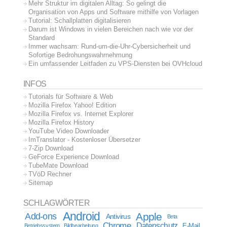
Mehr Struktur im digitalen Alltag: So gelingt die
Organisation von Apps und Software mithilfe von Vorlagen
Tutorial: Schallplatten digitalisieren
Darum ist Windows in vielen Bereichen nach wie vor der
Standard
Immer wachsam: Rund-um-die-Uhr-Cybersicherheit und
Sofortige Bedrohungswahrnehmung
Ein umfassender Leitfaden zu VPS-Diensten bei OVHcloud
INFOS
Tutorials für Software & Web
Mozilla Firefox Yahoo! Edition
Mozilla Firefox vs. Internet Explorer
Mozilla Firefox History
YouTube Video Downloader
ImTranslator - Kostenloser Übersetzer
7-Zip Download
GeForce Experience Download
TubeMate Download
TVöD Rechner
Sitemap
SCHLAGWÖRTER
Android
Apple
Add-ons
Antivirus
Beta
Chrome
Datenschutz
E-Mail
Betriebssystem
Bildbearbeitung