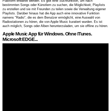
Plattform erwartet werden. Es gibt eine Suchfunktion, um nach
bestimmten Songs oder Künstlern zu suchen, die Möglichkeit, Playlists
zu erstellen und sie mit Freunden zu teilen sowie die Verwaltung eigener
Playlists. Darüber hinaus hat die App auch eine innovative Funktion
namens "Radio", die es dem Benutzer ermöglicht, eine Auswahl von
Radiostationen zu hören, die von Apple Music kuratiert wurden. Es ist
auch möglich, Songs oder Alben herunterzuladen, um sie offline zu hören.
Apple Music App für Windows. Ohne ITunes.
Microsoft EDGE...