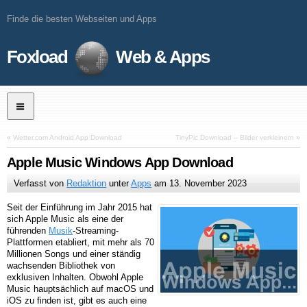
Finde die besten Webseiten und Apps
Foxload
Web & Apps
«
Wetter.com Android App Download
TinyPic Download – Bilder verkleinern
»
Apple Music Windows App Download
Verfasst von
Redaktion
unter
Apps
am
13. November 2023
Seit der Einführung im Jahr 2015 hat
sich Apple Music als eine der
führenden
Musik
-Streaming-
Plattformen etabliert, mit mehr als 70
Millionen Songs und einer ständig
wachsenden Bibliothek von
exklusiven Inhalten. Obwohl Apple
Music hauptsächlich auf macOS und
iOS zu finden ist, gibt es auch eine