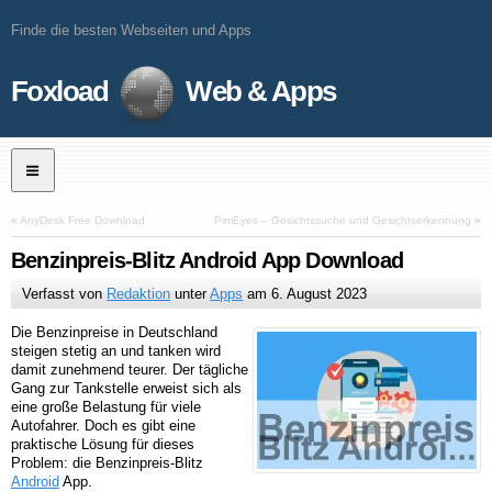
Finde die besten Webseiten und Apps
Foxload
Web & Apps
«
AnyDesk Free Download
PimEyes – Gesichtssuche und Gesichtserkennung
»
Benzinpreis-Blitz Android App Download
Verfasst von
Redaktion
unter
Apps
am
6. August 2023
Die Benzinpreise in Deutschland
steigen stetig an und tanken wird
damit zunehmend teurer. Der tägliche
Gang zur Tankstelle erweist sich als
eine große Belastung für viele
Autofahrer. Doch es gibt eine
praktische Lösung für dieses
Problem: die Benzinpreis-Blitz
Android
App.