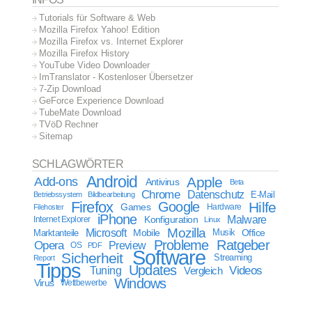
Tutorials für Software & Web
Mozilla Firefox Yahoo! Edition
Mozilla Firefox vs. Internet Explorer
Mozilla Firefox History
YouTube Video Downloader
ImTranslator - Kostenloser Übersetzer
7-Zip Download
GeForce Experience Download
TubeMate Download
TVöD Rechner
Sitemap
SCHLAGWÖRTER
Android
Apple
Add-ons
Antivirus
Beta
Chrome
Datenschutz
E-Mail
Betriebssystem
Bildbearbeitung
Firefox
Google
Hilfe
Games
Filehoster
Hardware
iPhone
Malware
Internet Explorer
Konfiguration
Linux
Mozilla
Microsoft
Mobile
Marktanteile
Musik
Office
Probleme
Ratgeber
Opera
Preview
OS
PDF
Software
Sicherheit
Streaming
Report
Tipps
Updates
Videos
Tuning
Vergleich
Windows
Virus
Wettbewerbe