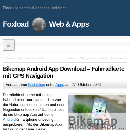
Finde die besten Webseiten und Apps
Foxload
Web & Apps
«
Hamachi Software Download
Amazon Shopping Android App Download
»
Bikemap Android App Download – Fahrradkarte
mit GPS Navigation
Verfasst von
Redaktion
unter
Apps
am
27. Oktober 2023
Du möchtest gerne mit deinem
Fahrrad eine Tour planen, dich von
der Natur inspirieren lassen und neue
Gegenden entdecken? Dann solltest
du die Bikemap-App auf deinem
Android
-Smartphone unbedingt
ausprobieren. Mit der Bikemap App
bist du in der Lage, deine