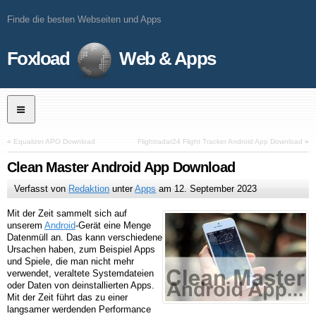
Finde die besten Webseiten und Apps
Foxload
Web & Apps
«
Equalizer APO Download
Flightradar24 Flight Tracker Android App Download
»
Clean Master Android App Download
Verfasst von
Redaktion
unter
Apps
am
12. September 2023
Mit der Zeit sammelt sich auf
unserem
Android
-Gerät eine Menge
Datenmüll an. Das kann verschiedene
Ursachen haben, zum Beispiel Apps
und Spiele, die man nicht mehr
verwendet, veraltete Systemdateien
oder Daten von deinstallierten Apps.
Mit der Zeit führt das zu einer
langsamer werdenden Performance