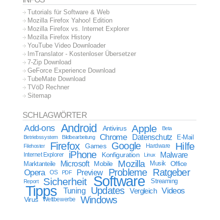
Tutorials für Software & Web
Mozilla Firefox Yahoo! Edition
Mozilla Firefox vs. Internet Explorer
Mozilla Firefox History
YouTube Video Downloader
ImTranslator - Kostenloser Übersetzer
7-Zip Download
GeForce Experience Download
TubeMate Download
TVöD Rechner
Sitemap
SCHLAGWÖRTER
Android
Apple
Add-ons
Antivirus
Beta
Chrome
Datenschutz
E-Mail
Betriebssystem
Bildbearbeitung
Firefox
Google
Hilfe
Games
Filehoster
Hardware
iPhone
Malware
Internet Explorer
Konfiguration
Linux
Mozilla
Microsoft
Mobile
Marktanteile
Musik
Office
Probleme
Ratgeber
Opera
Preview
OS
PDF
Software
Sicherheit
Streaming
Report
Tipps
Updates
Videos
Tuning
Vergleich
Windows
Virus
Wettbewerbe