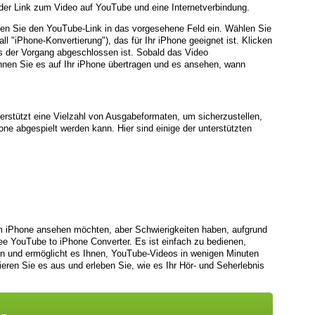
t der Link zum Video auf YouTube und eine Internetverbindung.
en Sie den YouTube-Link in das vorgesehene Feld ein. Wählen Sie
l "iPhone-Konvertierung"), das für Ihr iPhone geeignet ist. Klicken
is der Vorgang abgeschlossen ist. Sobald das Video
önnen Sie es auf Ihr iPhone übertragen und es ansehen, wann
erstützt eine Vielzahl von Ausgabeformaten, um sicherzustellen,
one abgespielt werden kann. Hier sind einige der unterstützten
 iPhone ansehen möchten, aber Schwierigkeiten haben, aufgrund
ree YouTube to iPhone Converter. Es ist einfach zu bedienen,
ten und ermöglicht es Ihnen, YouTube-Videos in wenigen Minuten
ieren Sie es aus und erleben Sie, wie es Ihr Hör- und Seherlebnis