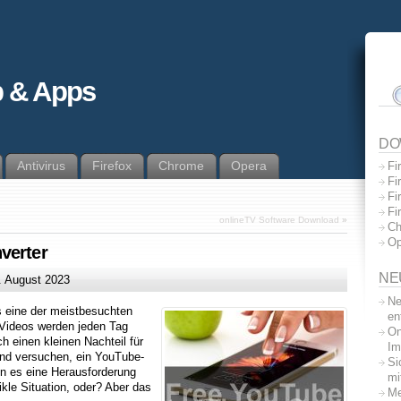
 & Apps
DO
Antivirus
Firefox
Chrome
Opera
Fi
Fi
Fi
Fi
onlineTV Software Download
»
Ch
Op
verter
NE
. August 2023
Ne
s eine der meistbesuchten
en
n Videos werden jeden Tag
On
 einen kleinen Nachteil für
Im
und versuchen, ein YouTube-
Si
n es eine Herausforderung
mi
kle Situation, oder? Aber das
Me