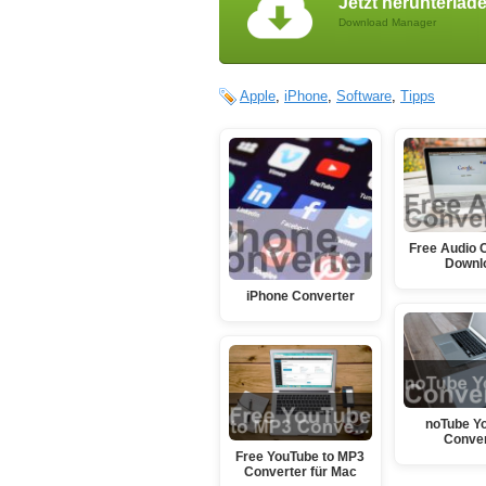
Jetzt herunterlad
Download Manager
Apple
,
iPhone
,
Software
,
Tipps
Free Audio 
Downl
iPhone Converter
noTube Y
Conver
Free YouTube to MP3
Converter für Mac