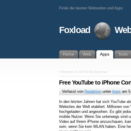
Finde die besten Webseiten und Apps
Foxload
Web
Home
Web
Apps
Tools
«
Windows 11 ISO 64 Bit Download
Free YouTube to iPhone Con
Verfasst von
Redaktion
unter
Apps
am
5
In den letzten Jahren hat sich YouTube al
Websites der Welt etabliert. Millionen vo
hochgeladen und angesehen. Es gibt jedoch
mobile Nutzer. Wenn Sie unterwegs sind 
Video auf Ihrem iPhone anzuschauen, kan
sein, wenn Sie kein WLAN haben. Eine hei