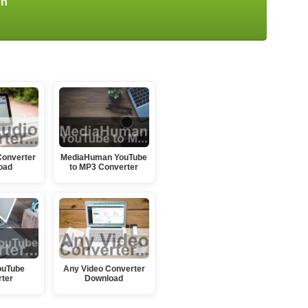
en
Converter
MediaHuman YouTube
oad
to MP3 Converter
ouTube
Any Video Converter
ter
Download