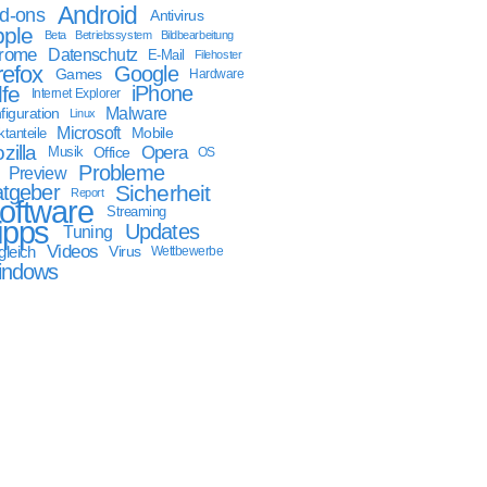
Android
d-ons
Antivirus
ple
Beta
Betriebssystem
Bildbearbeitung
rome
Datenschutz
E-Mail
Filehoster
refox
Google
Games
Hardware
lfe
iPhone
Internet Explorer
Malware
figuration
Linux
Microsoft
Mobile
tanteile
zilla
Opera
Musik
Office
OS
Probleme
Preview
tgeber
Sicherheit
Report
oftware
Streaming
ipps
Updates
Tuning
Videos
gleich
Virus
Wettbewerbe
indows