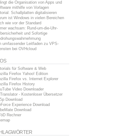
lingt die Organisation von Apps und
ftware mithilfe von Vorlagen
torial: Schallplatten digitalisieren
rum ist Windows in vielen Bereichen
ch wie vor der Standard
mer wachsam: Rund-um-die-Uhr-
bersicherheit und Sofortige
drohungswahrnehmung
n umfassender Leitfaden zu VPS-
ensten bei OVHcloud
FOS
torials für Software & Web
zilla Firefox Yahoo! Edition
zilla Firefox vs. Internet Explorer
zilla Firefox History
uTube Video Downloader
Translator - Kostenloser Übersetzer
Zip Download
Force Experience Download
beMate Download
öD Rechner
temap
HLAGWÖRTER