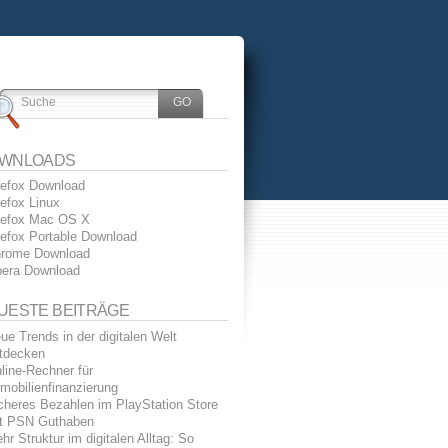
WNLOADS
refox Download
refox Linux
refox Mac OS X
refox Portable Download
rome Download
era Download
UESTE BEITRÄGE
ue Trends in der digitalen Welt
tdecken
line-Rechner für
mobilienfinanzierung
cheres Bezahlen im PlayStation Store
t PSN Guthaben
hr Struktur im digitalen Alltag: So