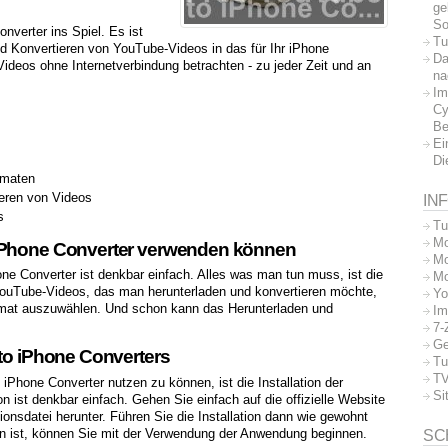
ge
So
verter ins Spiel. Es ist
Tu
d Konvertieren von YouTube-Videos in das für Ihr iPhone
Da
ideos ohne Internetverbindung betrachten - zu jeder Zeit und an
na
Im
Cy
Be
Ei
Di
rmaten
eren von Videos
IN
s
Tu
Mo
 iPhone Converter verwenden können
Mo
e Converter ist denkbar einfach. Alles was man tun muss, ist die
Mo
YouTube-Videos, das man herunterladen und konvertieren möchte,
Yo
mat auszuwählen. Und schon kann das Herunterladen und
Im
7-
Ge
 to iPhone Converters
Tu
TV
iPhone Converter nutzen zu können, ist die Installation der
Si
n ist denkbar einfach. Gehen Sie einfach auf die offizielle Website
onsdatei herunter. Führen Sie die Installation dann wie gewohnt
en ist, können Sie mit der Verwendung der Anwendung beginnen.
SC