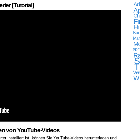
Ad
ter [Tutorial]
Ap
Ch
Fi
Hi
Kon
Mark
Mo
PDF
Ra
S
T
Ver
W
ren von YouTube-Videos
er installiert ist, können Sie YouTube-Videos herunterladen und