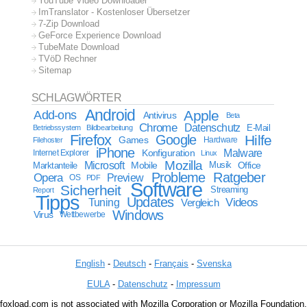
YouTube Video Downloader
ImTranslator - Kostenloser Übersetzer
7-Zip Download
GeForce Experience Download
TubeMate Download
TVöD Rechner
Sitemap
SCHLAGWÖRTER
Android
Apple
Add-ons
Antivirus
Beta
Chrome
Datenschutz
E-Mail
Betriebssystem
Bildbearbeitung
Firefox
Google
Hilfe
Games
Filehoster
Hardware
iPhone
Malware
Internet Explorer
Konfiguration
Linux
Mozilla
Microsoft
Mobile
Marktanteile
Musik
Office
Probleme
Ratgeber
Opera
Preview
OS
PDF
Software
Sicherheit
Streaming
Report
Tipps
Updates
Videos
Tuning
Vergleich
Windows
Virus
Wettbewerbe
English
-
Deutsch
-
Français
-
Svenska
EULA
-
Datenschutz
-
Impressum
foxload.com is not associated with Mozilla Corporation or Mozilla Foundation.