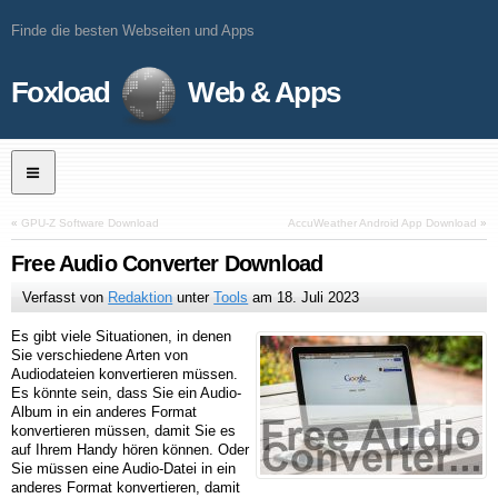
Finde die besten Webseiten und Apps
Foxload
Web & Apps
«
GPU-Z Software Download
AccuWeather Android App Download
»
Free Audio Converter Download
Verfasst von
Redaktion
unter
Tools
am
18. Juli 2023
Es gibt viele Situationen, in denen
Sie verschiedene Arten von
Audiodateien konvertieren müssen.
Es könnte sein, dass Sie ein Audio-
Album in ein anderes Format
konvertieren müssen, damit Sie es
auf Ihrem Handy hören können. Oder
Sie müssen eine Audio-Datei in ein
anderes Format konvertieren, damit