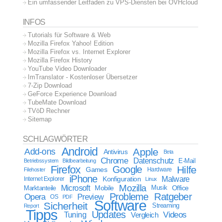
Ein umfassender Leitfaden zu VPS-Diensten bei OVHcloud
INFOS
Tutorials für Software & Web
Mozilla Firefox Yahoo! Edition
Mozilla Firefox vs. Internet Explorer
Mozilla Firefox History
YouTube Video Downloader
ImTranslator - Kostenloser Übersetzer
7-Zip Download
GeForce Experience Download
TubeMate Download
TVöD Rechner
Sitemap
SCHLAGWÖRTER
Android
Apple
Add-ons
Antivirus
Beta
Chrome
Datenschutz
E-Mail
Betriebssystem
Bildbearbeitung
Firefox
Google
Hilfe
Games
Filehoster
Hardware
iPhone
Malware
Internet Explorer
Konfiguration
Linux
Mozilla
Microsoft
Mobile
Marktanteile
Musik
Office
Probleme
Ratgeber
Opera
Preview
OS
PDF
Software
Sicherheit
Streaming
Report
Tipps
Updates
Videos
Tuning
Vergleich