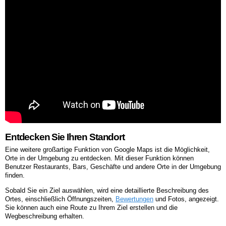
Entdecken Sie Ihren Standort
Eine weitere großartige Funktion von Google Maps ist die Möglichkeit,
Orte in der Umgebung zu entdecken. Mit dieser Funktion können
Benutzer Restaurants, Bars, Geschäfte und andere Orte in der Umgebung
finden.
Sobald Sie ein Ziel auswählen, wird eine detaillierte Beschreibung des
Ortes, einschließlich Öffnungszeiten,
Bewertungen
und Fotos, angezeigt.
Sie können auch eine Route zu Ihrem Ziel erstellen und die
Wegbeschreibung erhalten.