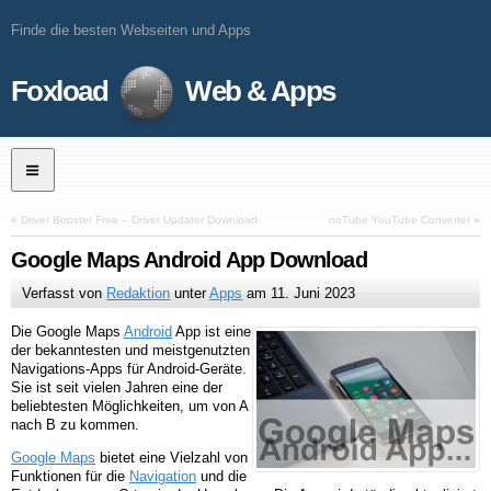
Finde die besten Webseiten und Apps
Foxload
Web & Apps
«
Driver Booster Free – Driver Updater Download
noTube YouTube Converter
»
Google Maps Android App Download
Verfasst von
Redaktion
unter
Apps
am
11. Juni 2023
Die Google Maps
Android
App ist eine
der bekanntesten und meistgenutzten
Navigations-Apps für Android-Geräte.
Sie ist seit vielen Jahren eine der
beliebtesten Möglichkeiten, um von A
nach B zu kommen.
Google Maps
bietet eine Vielzahl von
Funktionen für die
Navigation
und die