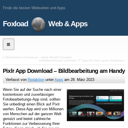
Finde die besten Webseiten und Apps
Foxload
Web & Apps
«
SheepShaver Download – Apple MacOS Emulator
Satellitenschüssel ausrichten: 5 Tipps für einen guten Empfang
»
Pixlr App Download – Bildbearbeitung am Handy
Verfasst von
Redaktion
unter
Apps
am
28. März 2023
Wenn Sie auf der Suche nach einer
kostenlosen und zuverlässigen
Fotobearbeitungs-App sind, sollten
Sie unbedingt einen Blick auf Pixlr
werfen. Diese App wird von Millionen
von Menschen auf der ganzen Welt
genutzt und bietet zahlreiche
Funktionen zur Verbesserung Ihrer