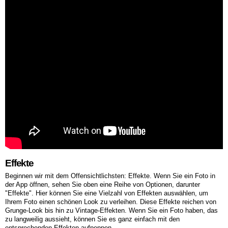
Effekte
Beginnen wir mit dem Offensichtlichsten: Effekte. Wenn Sie ein Foto in
der App öffnen, sehen Sie oben eine Reihe von Optionen, darunter
"Effekte". Hier können Sie eine Vielzahl von Effekten auswählen, um
Ihrem Foto einen schönen Look zu verleihen. Diese Effekte reichen von
Grunge-Look bis hin zu Vintage-Effekten. Wenn Sie ein Foto haben, das
zu langweilig aussieht, können Sie es ganz einfach mit den
entsprechenden Effekten aufpeppen.