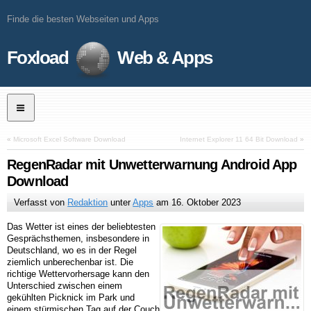
Finde die besten Webseiten und Apps
Foxload
Web & Apps
«
Microsoft Excel Software Download
Internet Explorer 11 64 Bit Download
»
RegenRadar mit Unwetterwarnung Android App
Download
Verfasst von
Redaktion
unter
Apps
am
16. Oktober 2023
Das Wetter ist eines der beliebtesten
Gesprächsthemen, insbesondere in
Deutschland, wo es in der Regel
ziemlich unberechenbar ist. Die
richtige Wettervorhersage kann den
Unterschied zwischen einem
gekühlten Picknick im Park und
einem stürmischen Tag auf der Couch