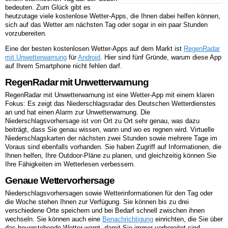
bedeuten. Zum Glück gibt es
heutzutage viele kostenlose Wetter-Apps, die Ihnen dabei helfen können,
sich auf das Wetter am nächsten Tag oder sogar in ein paar Stunden
vorzubereiten.
Eine der besten kostenlosen Wetter-Apps auf dem Markt ist
RegenRadar
mit Unwetterwarnung
für
Android
. Hier sind fünf Gründe, warum diese App
auf Ihrem Smartphone nicht fehlen darf.
RegenRadar mit Unwetterwarnung
RegenRadar mit Unwetterwarnung ist eine Wetter-App mit einem klaren
Fokus: Es zeigt das Niederschlagsradar des Deutschen Wetterdienstes
an und hat einen Alarm zur Unwetterwarnung. Die
Niederschlagsvorhersage ist von Ort zu Ort sehr genau, was dazu
beiträgt, dass Sie genau wissen, wann und wo es regnen wird. Virtuelle
Niederschlagskarten der nächsten zwei Stunden sowie mehrere Tage im
Voraus sind ebenfalls vorhanden. Sie haben Zugriff auf Informationen, die
Ihnen helfen, Ihre Outdoor-Pläne zu planen, und gleichzeitig können Sie
Ihre Fähigkeiten im Wetterlesen verbessern.
Genaue Wettervorhersage
Niederschlagsvorhersagen sowie Wetterinformationen für den Tag oder
die Woche stehen Ihnen zur Verfügung. Sie können bis zu drei
verschiedene Orte speichern und bei Bedarf schnell zwischen ihnen
wechseln. Sie können auch eine
Benachrichtigung
einrichten, die Sie über
das bevorstehende Wetter warnt, damit Sie immer vorbereitet sind.