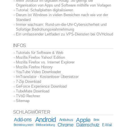
Mehr Struktur im digitalen Alltag: So gelingt die
Organisation von Apps und Software mithilfe von Vorlagen
Tutorial: Schallplatten digitalisieren
Darum ist Windows in vielen Bereichen nach wie vor der
Standard
Immer wachsam: Rund-um-die-Uhr-Cybersicherheit und
Sofortige Bedrohungswahrnehmung
Ein umfassender Leitfaden zu VPS-Diensten bei OVHcloud
INFOS
Tutorials für Software & Web
Mozilla Firefox Yahoo! Edition
Mozilla Firefox vs. Internet Explorer
Mozilla Firefox History
YouTube Video Downloader
ImTranslator - Kostenloser Übersetzer
7-Zip Download
GeForce Experience Download
TubeMate Download
TVöD Rechner
Sitemap
SCHLAGWÖRTER
Android
Apple
Add-ons
Antivirus
Beta
Chrome
Datenschutz
E-Mail
Betriebssystem
Bildbearbeitung