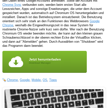
den Daten eines Google-Accounts anmelden. Sollte der Account mit
Chrome Sync
verbunden sein, werden beim ersten Start alle
Lesezeichen, Apps und sonstige Erweiterungen, die unter dem Account
gespeichert wurden, automatisch auf Chromium OS heruntergeladen und
installiert. Danach ist das Betriebssystem einsatzbereit. Die Benutzung
orientiert sich sehr stark an den Funktionen des Webbrowsers
Google
Chrome
, weshalb die Eingewöhnungszeit in das neue System für
routinierte Chrome-Nutzer sehr kurz sein dürfte. Wer nach der Benutzung
Chromium OS wieder beenden möchte, der kann auf den kleinen grauen
Schraubenschlüssel in der oberen rechten Ecke der VirtualBox klicken,
und dann auf "Abmelden" gehen. Durch Auswählen von "Shutdown" wird
das Programm dann beendet.
Jetzt herunterladen
Download Manager
Chrome
,
Google
,
Mobile
,
OS
,
Tipps