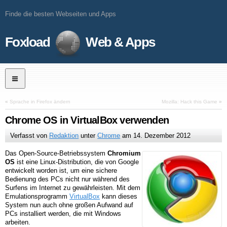
Finde die besten Webseiten und Apps
Foxload
Web & Apps
«
Sprache in Firefox ändern
Mozilla: Hack this Game
»
Chrome OS in VirtualBox verwenden
Verfasst von
Redaktion
unter
Chrome
am
14. Dezember 2012
Das Open-Source-Betriebssystem
Chromium
OS
ist eine Linux-Distribution, die von Google
entwickelt worden ist, um eine sichere
Bedienung des PCs nicht nur während des
Surfens im Internet zu gewährleisten. Mit dem
Emulationsprogramm
VirtualBox
kann dieses
System nun auch ohne großen Aufwand auf
PCs installiert werden, die mit Windows
arbeiten.