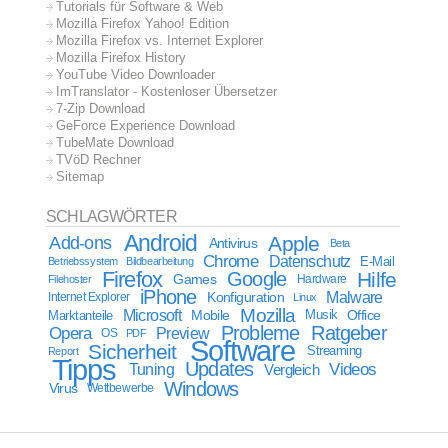
Tutorials für Software & Web
Mozilla Firefox Yahoo! Edition
Mozilla Firefox vs. Internet Explorer
Mozilla Firefox History
YouTube Video Downloader
ImTranslator - Kostenloser Übersetzer
7-Zip Download
GeForce Experience Download
TubeMate Download
TVöD Rechner
Sitemap
SCHLAGWÖRTER
Android
Apple
Add-ons
Antivirus
Beta
Chrome
Datenschutz
E-Mail
Betriebssystem
Bildbearbeitung
Firefox
Google
Hilfe
Games
Filehoster
Hardware
iPhone
Malware
Internet Explorer
Konfiguration
Linux
Mozilla
Microsoft
Mobile
Marktanteile
Musik
Office
Probleme
Ratgeber
Opera
Preview
OS
PDF
Software
Sicherheit
Streaming
Report
Tipps
Updates
Videos
Tuning
Vergleich
Windows
Virus
Wettbewerbe