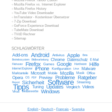
Mozilla Firefox Yahoo! Edition
Mozilla Firefox vs. Internet Explorer
Mozilla Firefox History
YouTube Video Downloader
ImTranslator - Kostenloser Übersetzer
7-Zip Download
GeForce Experience Download
TubeMate Download
TVöD Rechner
Sitemap
SCHLAGWÖRTER
Android
Apple
Add-ons
Antivirus
Beta
Chrome
Datenschutz
E-Mail
Betriebssystem
Bildbearbeitung
Firefox
Google
Hilfe
Games
Filehoster
Hardware
iPhone
Malware
Internet Explorer
Konfiguration
Linux
Mozilla
Microsoft
Mobile
Marktanteile
Musik
Office
Probleme
Ratgeber
Opera
Preview
OS
PDF
Software
Sicherheit
Streaming
Report
Tipps
Updates
Videos
Tuning
Vergleich
Windows
Virus
Wettbewerbe
English
-
Deutsch
-
Français
-
Svenska