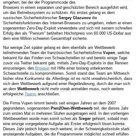
umgehen, bei der der Programmcode des
Browsers in einem separaten und geschützten Bereich ausgeführt wird,
um das Betriebssystem zu schützen. Als erstes gelang es dem
russischen Sicherheitsforscher
Sergey Glazunov
die
Sicherheitsfunktionen des Internet-Browsers zu umgehen, indem er einen
sogenannten Zero-Day-Exploit verwendete und sich mit seinem schnellen
Erfolg den als "Pwnium" betitelten Höchstpreis von 60.000 US-Dollar aus
dem eine Million schweren Gesamttopf sicherte.
Nur wenige Zeit später gelang es dem ebenfalls am Wettbewerb
teilnehmenden Team der französischen Sicherheitsfirma
Vupen
, welche
bekannt für das Finden von Schwachstellen ist und bereits einige Tage
zuvor via Twitter bekannt gab, mittels Zero-Day-Exploits in das Rennen
einzusteigen, den
Browser
mit Hilfe einer bislang unbekannten
Schwachstelle zu kompromittieren. Somit stand das Team am Mittwoch
bisher ohne Konkurrenz da. Allerdings ist es nicht unwahrscheinlich, dass
sich dem Wettbewerb aufgrund einer Regeländerung, durch die man sich
an dem
Wettbewerb
nicht mehr vorab anmelden muss, noch weitere
erfolgreiche
Teams
anschließen.
Die Firma Vupen nimmt bereits seit einigen Jahren an dem 2007
gegründeten, sogenannten
Pwn2Own-Wettbewerb
teil, der dieses Jahr
zum ersten Mal in mehreren Stufen ausgetragen wird. In den vorherigen
Wettbewerben wurde man somit schon als
Sieger
gefeiert, sobald man
eine einzige vorgegebene Aufgabe als Erster erfolgreich lösen konnte.
Dieses Jahr jedoch folgen noch weitere, in der Schwierigkeitsstufe stark
ansteigende Aufgaben, die die Programmierer möglichst schnell erfüllen