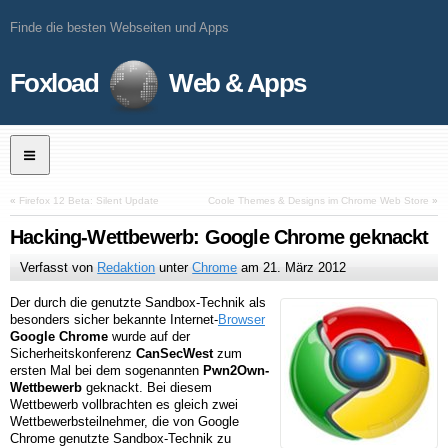
Finde die besten Webseiten und Apps
Foxload
Web & Apps
«
Firefox 12 Beta: Silent Update
Coole Themes & Designs im Chrome Web Store
»
Hacking-Wettbewerb: Google Chrome geknackt
Verfasst von
Redaktion
unter
Chrome
am
21. März 2012
Der durch die genutzte Sandbox-Technik als
besonders sicher bekannte Internet-
Browser
Google Chrome
wurde auf der
Sicherheitskonferenz
CanSecWest
zum
ersten Mal bei dem sogenannten
Pwn2Own-
Wettbewerb
geknackt. Bei diesem
Wettbewerb vollbrachten es gleich zwei
Wettbewerbsteilnehmer, die von Google
Chrome genutzte Sandbox-Technik zu