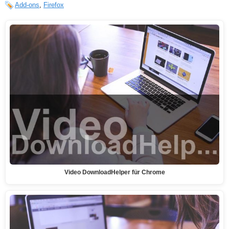
Add-ons
,
Firefox
Video DownloadHelper für Chrome