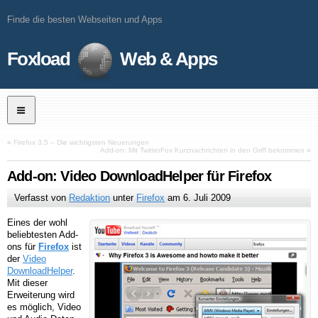
Finde die besten Webseiten und Apps
Foxload
Web & Apps
«
Firefox 3.5 – Die wichtigsten Neuerungen
Add-on: Mit TwitterFox Kurznachrichten in den Griff bekommen
»
Add-on: Video DownloadHelper für Firefox
Verfasst von
Redaktion
unter
Firefox
am
6. Juli 2009
Eines der wohl
beliebtesten Add-
ons für
Firefox
ist
der
Video
DownloadHelper
.
Mit dieser
Erweiterung wird
es möglich, Video