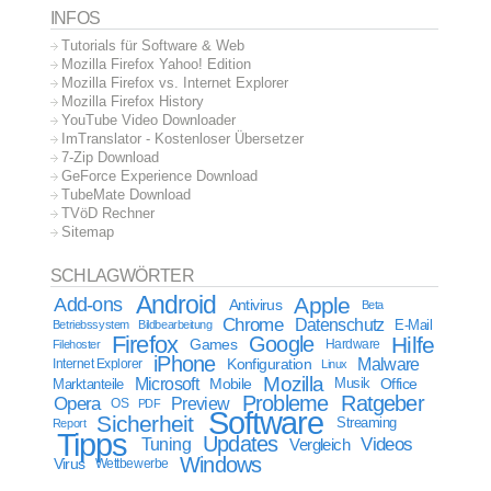
INFOS
Tutorials für Software & Web
Mozilla Firefox Yahoo! Edition
Mozilla Firefox vs. Internet Explorer
Mozilla Firefox History
YouTube Video Downloader
ImTranslator - Kostenloser Übersetzer
7-Zip Download
GeForce Experience Download
TubeMate Download
TVöD Rechner
Sitemap
SCHLAGWÖRTER
Android
Apple
Add-ons
Antivirus
Beta
Chrome
Datenschutz
E-Mail
Betriebssystem
Bildbearbeitung
Firefox
Google
Hilfe
Games
Filehoster
Hardware
iPhone
Malware
Internet Explorer
Konfiguration
Linux
Mozilla
Microsoft
Mobile
Marktanteile
Musik
Office
Probleme
Ratgeber
Opera
Preview
OS
PDF
Software
Sicherheit
Streaming
Report
Tipps
Updates
Videos
Tuning
Vergleich
Windows
Virus
Wettbewerbe