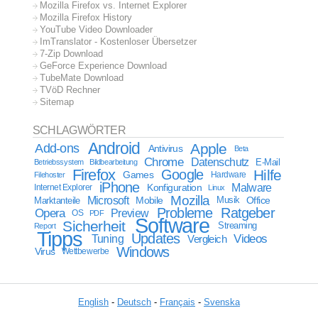
Mozilla Firefox vs. Internet Explorer
Mozilla Firefox History
YouTube Video Downloader
ImTranslator - Kostenloser Übersetzer
7-Zip Download
GeForce Experience Download
TubeMate Download
TVöD Rechner
Sitemap
SCHLAGWÖRTER
Android
Apple
Add-ons
Antivirus
Beta
Chrome
Datenschutz
E-Mail
Betriebssystem
Bildbearbeitung
Firefox
Google
Hilfe
Games
Filehoster
Hardware
iPhone
Malware
Internet Explorer
Konfiguration
Linux
Mozilla
Microsoft
Mobile
Marktanteile
Musik
Office
Probleme
Ratgeber
Opera
Preview
OS
PDF
Software
Sicherheit
Streaming
Report
Tipps
Updates
Videos
Tuning
Vergleich
Windows
Virus
Wettbewerbe
English
-
Deutsch
-
Français
-
Svenska