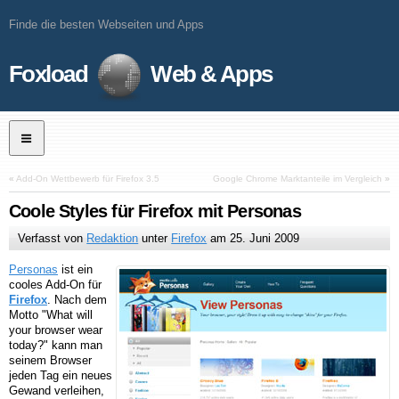
Finde die besten Webseiten und Apps
Foxload
Web & Apps
«
Add-On Wettbewerb für Firefox 3.5
Google Chrome Marktanteile im Vergleich
»
Coole Styles für Firefox mit Personas
Verfasst von
Redaktion
unter
Firefox
am
25. Juni 2009
Personas
ist ein
cooles Add-On für
Firefox
. Nach dem
Motto "What will
your browser wear
today?" kann man
seinem Browser
jeden Tag ein neues
Gewand verleihen,