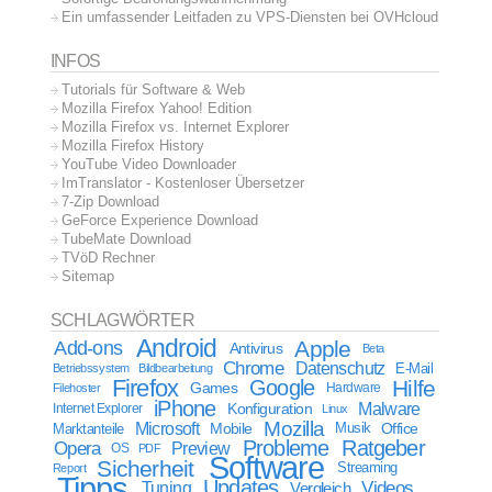
Ein umfassender Leitfaden zu VPS-Diensten bei OVHcloud
INFOS
Tutorials für Software & Web
Mozilla Firefox Yahoo! Edition
Mozilla Firefox vs. Internet Explorer
Mozilla Firefox History
YouTube Video Downloader
ImTranslator - Kostenloser Übersetzer
7-Zip Download
GeForce Experience Download
TubeMate Download
TVöD Rechner
Sitemap
SCHLAGWÖRTER
Android
Apple
Add-ons
Antivirus
Beta
Chrome
Datenschutz
E-Mail
Betriebssystem
Bildbearbeitung
Firefox
Google
Hilfe
Games
Filehoster
Hardware
iPhone
Malware
Internet Explorer
Konfiguration
Linux
Mozilla
Microsoft
Mobile
Marktanteile
Musik
Office
Probleme
Ratgeber
Opera
Preview
OS
PDF
Software
Sicherheit
Streaming
Report
Tipps
Updates
Videos
Tuning
Vergleich