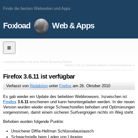
Finde die besten Webseiten und Apps
Foxload
Web & Apps
«
Anonym surfen mit dem Privat Browsing Modus
Firefox 3.6.12 behebt kritische Sicherheitslücke
»
Firefox 3.6.11 ist verfügbar
Verfasst von
Redaktion
unter
Firefox
am
26. Oktober 2010
Es gab wieder ein Update des beliebten Webbrowsers. Inzwischen ist
Firefox
3.6.11
erschienen und kann heruntergeladen werden. In der neuen
Version wurden wieder einige Schwachstellen behoben und Optimierungen
vorgenommen, damit einem sicheren Surfvergnügen nichts im Weg steht.
Behoben wurden folgende Punkte:
Unsicherer Diffie-Hellman Schlüsselaustausch
Schwachstelle beim Laden von Libraries