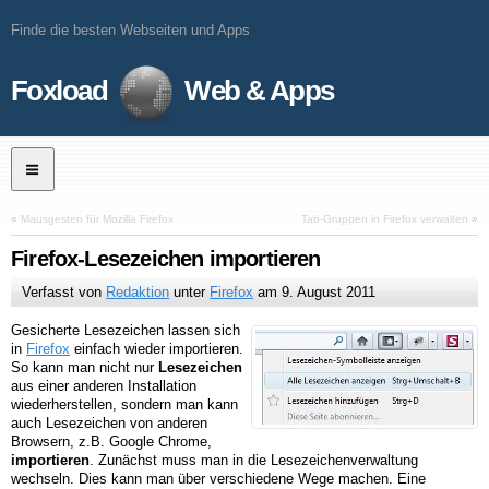
Finde die besten Webseiten und Apps
Foxload
Web & Apps
«
Mausgesten für Mozilla Firefox
Tab-Gruppen in Firefox verwalten
»
Firefox-Lesezeichen importieren
Verfasst von
Redaktion
unter
Firefox
am
9. August 2011
Gesicherte Lesezeichen lassen sich
in
Firefox
einfach wieder importieren.
So kann man nicht nur
Lesezeichen
aus einer anderen Installation
wiederherstellen, sondern man kann
auch Lesezeichen von anderen
Browsern, z.B. Google Chrome,
importieren
. Zunächst muss man in die Lesezeichenverwaltung
wechseln. Dies kann man über verschiedene Wege machen. Eine