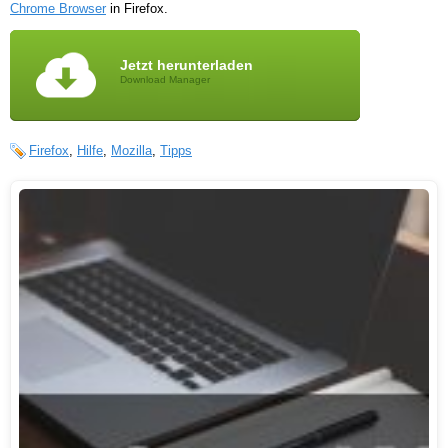
Chrome Browser
in Firefox.
Jetzt herunterladen
Download Manager
Firefox
,
Hilfe
,
Mozilla
,
Tipps