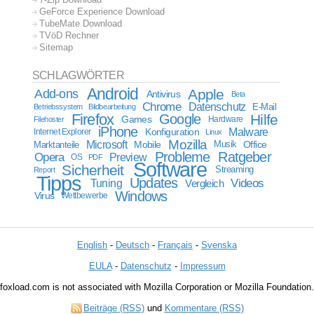
GeForce Experience Download
TubeMate Download
TVöD Rechner
Sitemap
SCHLAGWÖRTER
Android
Apple
Add-ons
Antivirus
Beta
Chrome
Datenschutz
E-Mail
Betriebssystem
Bildbearbeitung
Firefox
Google
Hilfe
Games
Filehoster
Hardware
iPhone
Malware
Internet Explorer
Konfiguration
Linux
Mozilla
Microsoft
Mobile
Marktanteile
Musik
Office
Probleme
Ratgeber
Opera
Preview
OS
PDF
Software
Sicherheit
Streaming
Report
Tipps
Updates
Videos
Tuning
Vergleich
Windows
Virus
Wettbewerbe
English
-
Deutsch
-
Français
-
Svenska
EULA
-
Datenschutz
-
Impressum
foxload.com is not associated with Mozilla Corporation or Mozilla Foundation.
Beiträge (RSS)
und
Kommentare (RSS)