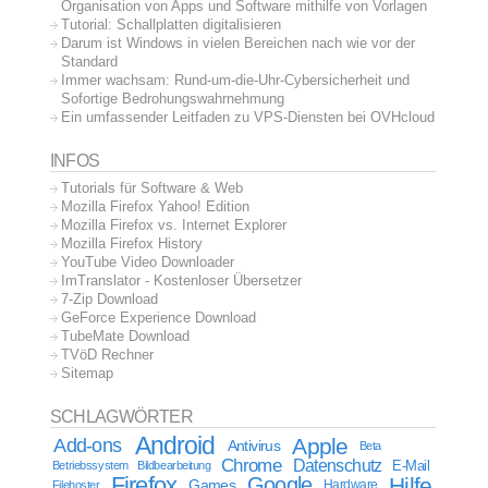
Organisation von Apps und Software mithilfe von Vorlagen
Tutorial: Schallplatten digitalisieren
Darum ist Windows in vielen Bereichen nach wie vor der
Standard
Immer wachsam: Rund-um-die-Uhr-Cybersicherheit und
Sofortige Bedrohungswahrnehmung
Ein umfassender Leitfaden zu VPS-Diensten bei OVHcloud
INFOS
Tutorials für Software & Web
Mozilla Firefox Yahoo! Edition
Mozilla Firefox vs. Internet Explorer
Mozilla Firefox History
YouTube Video Downloader
ImTranslator - Kostenloser Übersetzer
7-Zip Download
GeForce Experience Download
TubeMate Download
TVöD Rechner
Sitemap
SCHLAGWÖRTER
Android
Apple
Add-ons
Antivirus
Beta
Chrome
Datenschutz
E-Mail
Betriebssystem
Bildbearbeitung
Firefox
Google
Hilfe
Games
Filehoster
Hardware