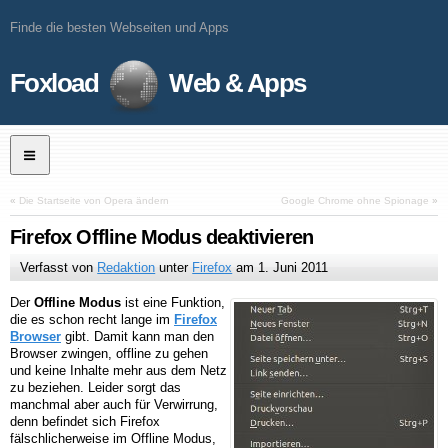
Finde die besten Webseiten und Apps
Foxload
Web & Apps
«
Die Startseite von Opera ändern
Google Chrome ohne Spionage
»
Firefox Offline Modus deaktivieren
Verfasst von
Redaktion
unter
Firefox
am
1. Juni 2011
Der
Offline Modus
ist eine Funktion,
die es schon recht lange im
Firefox
Browser
gibt. Damit kann man den
Browser zwingen, offline zu gehen
und keine Inhalte mehr aus dem Netz
zu beziehen. Leider sorgt das
manchmal aber auch für Verwirrung,
denn befindet sich Firefox
fälschlicherweise im Offline Modus,