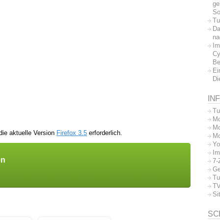
ge
So
Tu
Da
na
Im
Cy
Be
Ei
Di
IN
Tu
Mo
Mo
ie aktuelle Version
Firefox 3.5
erforderlich.
Mo
Yo
Im
en
7-
Ge
Tu
TV
Si
SC