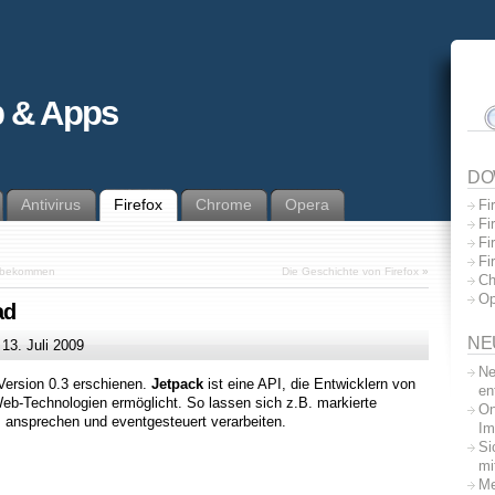
 & Apps
DO
Antivirus
Firefox
Chrome
Opera
Fi
Fi
Fi
Fi
ff bekommen
Die Geschichte von Firefox
»
Ch
Op
ad
NE
m
13. Juli 2009
Ne
 Version 0.3 erschienen.
Jetpack
ist eine API, die Entwicklern von
en
eb-Technologien ermöglicht. So lassen sich z.B. markierte
On
I ansprechen und eventgesteuert verarbeiten.
Im
Si
mi
Me