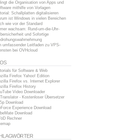
lingt die Organisation von Apps und
ftware mithilfe von Vorlagen
torial: Schallplatten digitalisieren
rum ist Windows in vielen Bereichen
ch wie vor der Standard
mer wachsam: Rund-um-die-Uhr-
bersicherheit und Sofortige
drohungswahrnehmung
n umfassender Leitfaden zu VPS-
ensten bei OVHcloud
FOS
torials für Software & Web
zilla Firefox Yahoo! Edition
zilla Firefox vs. Internet Explorer
zilla Firefox History
uTube Video Downloader
Translator - Kostenloser Übersetzer
Zip Download
Force Experience Download
beMate Download
öD Rechner
temap
HLAGWÖRTER