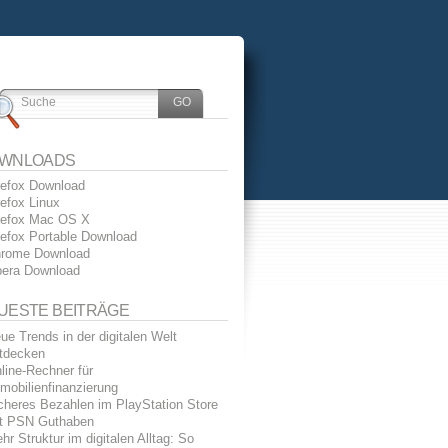
WNLOADS
refox Download
refox Linux
refox Mac OS X
refox Portable Download
rome Download
era Download
UESTE BEITRÄGE
ue Trends in der digitalen Welt
tdecken
line-Rechner für
mobilienfinanzierung
cheres Bezahlen im PlayStation Store
t PSN Guthaben
hr Struktur im digitalen Alltag: So