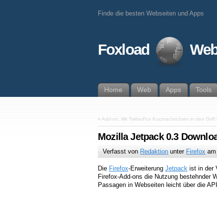
Finde die besten Webseiten und Apps
Foxload
Web
Home
Web
Apps
Tools
«
Add-on: Mit TwitterFox Kurznachrichten in den Gri
Mozilla Jetpack 0.3 Downlo
Verfasst von
Redaktion
unter
Firefox
a
Die
Firefox
-Erweiterung
Jetpack
ist in der
Firefox-Add-ons die Nutzung bestehnder W
Passagen in Webseiten leicht über die AP