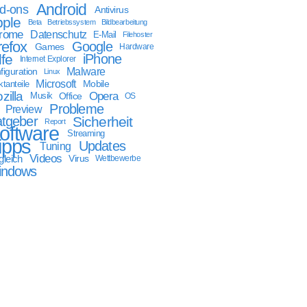
Android
d-ons
Antivirus
ple
Beta
Betriebssystem
Bildbearbeitung
rome
Datenschutz
E-Mail
Filehoster
refox
Google
Games
Hardware
lfe
iPhone
Internet Explorer
Malware
figuration
Linux
Microsoft
Mobile
tanteile
zilla
Opera
Musik
Office
OS
Probleme
Preview
tgeber
Sicherheit
Report
oftware
Streaming
ipps
Updates
Tuning
Videos
gleich
Virus
Wettbewerbe
indows