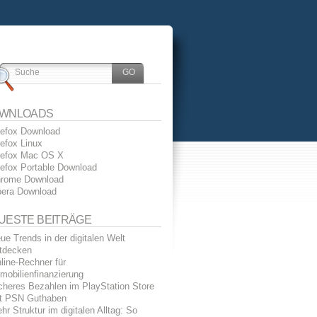
WNLOADS
refox Download
refox Linux
refox Mac OS X
refox Portable Download
rome Download
era Download
UESTE BEITRÄGE
ue Trends in der digitalen Welt
tdecken
line-Rechner für
mobilienfinanzierung
cheres Bezahlen im PlayStation Store
t PSN Guthaben
hr Struktur im digitalen Alltag: So