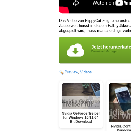
Das Video von FlippyCat zeigt eine erstes 
Zauberwort heisst in diesem Fall:
yt3d:en
abgespielt wird, muss man allerdings vorhe
Jetzt herunterlad
Download Manager
Preview
,
Videos
Nvidia GeForce Treiber
für Windows 10/11 64
Bit Download
Nvidia Cont
Window