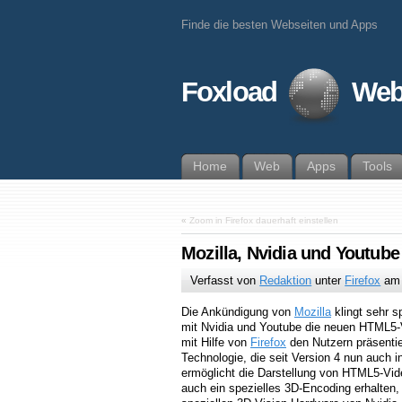
Finde die besten Webseiten und Apps
Foxload
Web
Home
Web
Apps
Tools
«
Zoom in Firefox dauerhaft einstellen
Mozilla, Nvidia und Youtub
Verfasst von
Redaktion
unter
Firefox
a
Die Ankündigung von
Mozilla
klingt sehr 
mit Nvidia und Youtube die neuen HTML5
mit Hilfe von
Firefox
den Nutzern präsenti
Technologie, die seit Version 4 nun auch 
ermöglicht die Darstellung von HTML5-Vid
auch ein spezielles 3D-Encoding erhalten, 