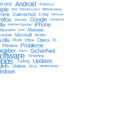
Android
d-ons
Antivirus
ple
Beta
Betriebssystem
Bildbearbeitung
rome
Datenschutz
E-Mail
Filehoster
refox
Google
Games
Hardware
lfe
iPhone
Internet Explorer
Malware
figuration
Linux
Microsoft
Mobile
tanteile
zilla
Opera
Musik
Office
OS
Probleme
Preview
tgeber
Sicherheit
Report
oftware
Streaming
ipps
Updates
Tuning
Videos
gleich
Virus
Wettbewerbe
indows