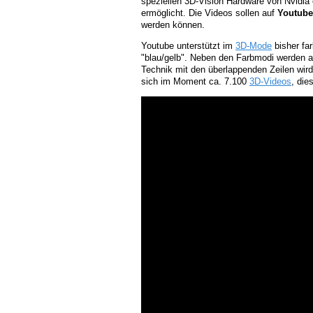
speziellen 3D-Vision Hardware von Nvidia
ermöglicht. Die Videos sollen auf
Youtube
werden können.
Youtube unterstützt im
3D-Mode
bisher far
"blau/gelb". Neben den Farbmodi werden au
Technik mit den überlappenden Zeilen wir
sich im Moment ca. 7.100
3D-Videos
, die