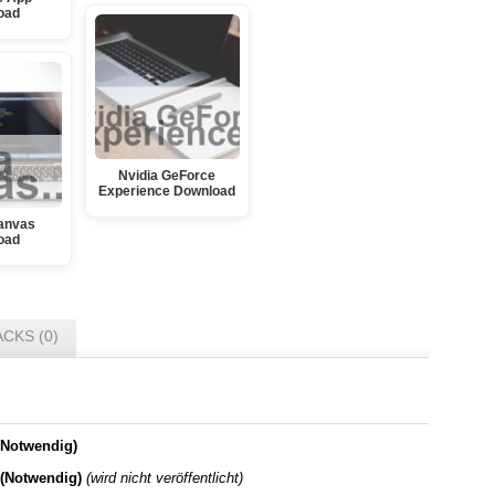
oad
Nvidia GeForce
Experience Download
anvas
oad
CKS (0)
Notwendig)
 (Notwendig)
(wird nicht veröffentlicht)