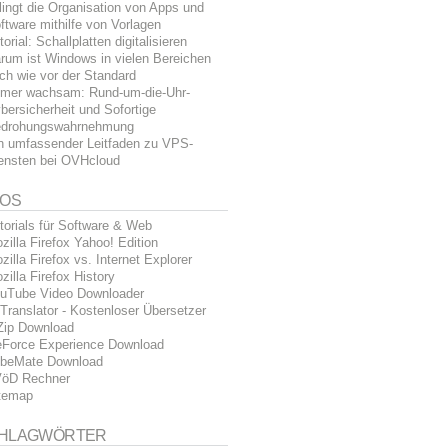
lingt die Organisation von Apps und
ftware mithilfe von Vorlagen
torial: Schallplatten digitalisieren
rum ist Windows in vielen Bereichen
ch wie vor der Standard
mer wachsam: Rund-um-die-Uhr-
bersicherheit und Sofortige
drohungswahrnehmung
n umfassender Leitfaden zu VPS-
ensten bei OVHcloud
FOS
torials für Software & Web
zilla Firefox Yahoo! Edition
zilla Firefox vs. Internet Explorer
zilla Firefox History
uTube Video Downloader
Translator - Kostenloser Übersetzer
Zip Download
Force Experience Download
beMate Download
öD Rechner
temap
HLAGWÖRTER