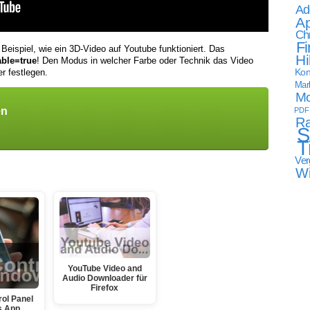
Ad
Ap
Ch
Fi
Beispiel, wie ein 3D-Video auf Youtube funktioniert. Das
Hi
able=true
! Den Modus in welcher Farbe oder Technik das Video
Kon
r festlegen.
Mark
Mo
en
PDF
Ra
S
T
Ver
W
YouTube Video and
Audio Downloader für
Firefox
rol Panel
s App