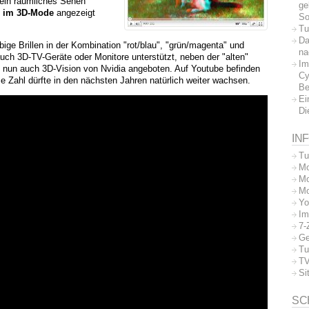
 ein räumliches Sehen
ge
 im 3D-Mode
angezeigt
So
Tu
Da
bige Brillen in der Kombination "rot/blau", "grün/magenta" und
na
ch 3D-TV-Geräte oder Monitore unterstützt, neben der "alten"
Im
d nun auch 3D-Vision von Nvidia angeboten. Auf Youtube befinden
Cy
se Zahl dürfte in den nächsten Jahren natürlich weiter wachsen.
Be
Ei
Di
IN
Tu
Mo
Mo
Mo
Yo
Im
7-
Ge
Tu
TV
Si
SC