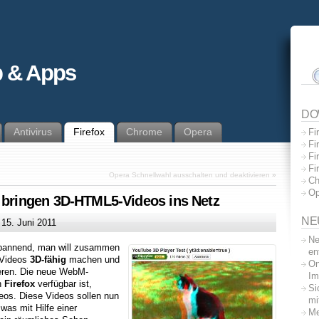
 & Apps
DO
Antivirus
Firefox
Chrome
Opera
Fi
Fi
Fi
Fi
Opera Schnellwahl ausschalten und deaktivieren
»
Ch
Op
e bringen 3D-HTML5-Videos ins Netz
NE
m
15. Juni 2011
Ne
spannend, man will zusammen
en
-Videos
3D-fähig
machen und
On
eren. Die neue WebM-
Im
in
Firefox
verfügbar ist,
Si
eos. Diese Videos sollen nun
mi
was mit Hilfe einer
Me