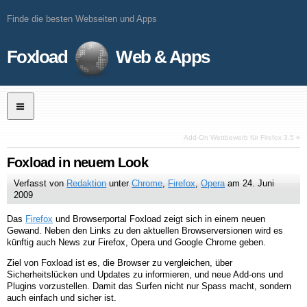
Finde die besten Webseiten und Apps
Foxload
Web & Apps
Add-On Wettbewerb für Firefox 3.5
»
Foxload in neuem Look
Verfasst von
Redaktion
unter
Chrome
,
Firefox
,
Opera
am
24. Juni
2009
Das
Firefox
und Browserportal Foxload zeigt sich in einem neuen
Gewand. Neben den Links zu den aktuellen Browserversionen wird es
künftig auch News zur Firefox, Opera und Google Chrome geben.
Ziel von Foxload ist es, die Browser zu vergleichen, über
Sicherheitslücken und Updates zu informieren, und neue Add-ons und
Plugins vorzustellen. Damit das Surfen nicht nur Spass macht, sondern
auch einfach und sicher ist.