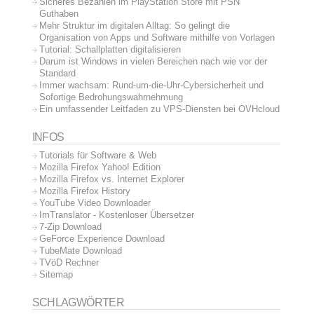
Sicheres Bezahlen im PlayStation Store mit PSN
Guthaben
Mehr Struktur im digitalen Alltag: So gelingt die
Organisation von Apps und Software mithilfe von Vorlagen
Tutorial: Schallplatten digitalisieren
Darum ist Windows in vielen Bereichen nach wie vor der
Standard
Immer wachsam: Rund-um-die-Uhr-Cybersicherheit und
Sofortige Bedrohungswahrnehmung
Ein umfassender Leitfaden zu VPS-Diensten bei OVHcloud
INFOS
Tutorials für Software & Web
Mozilla Firefox Yahoo! Edition
Mozilla Firefox vs. Internet Explorer
Mozilla Firefox History
YouTube Video Downloader
ImTranslator - Kostenloser Übersetzer
7-Zip Download
GeForce Experience Download
TubeMate Download
TVöD Rechner
Sitemap
SCHLAGWÖRTER