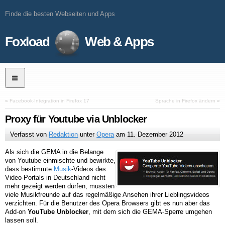
Finde die besten Webseiten und Apps
Foxload
Web & Apps
«
Facebook-Integration in Firefox 17
Sprache in Firefox ändern
»
Proxy für Youtube via Unblocker
Verfasst von
Redaktion
unter
Opera
am
11. Dezember 2012
Als sich die GEMA in die Belange
von Youtube einmischte und bewirkte,
dass bestimmte
Musik
-Videos des
Video-Portals in Deutschland nicht
mehr gezeigt werden dürfen, mussten
viele Musikfreunde auf das regelmäßige Ansehen ihrer Lieblingsvideos
verzichten. Für die Benutzer des Opera Browsers gibt es nun aber das
Add-on
YouTube Unblocker
, mit dem sich die GEMA-Sperre umgehen
lassen soll.