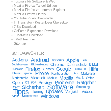
Tutorials für Software & Web
Mozilla Firefox Yahoo! Edition
Mozilla Firefox vs. Internet Explorer
Mozilla Firefox History
YouTube Video Downloader
ImTranslator - Kostenloser Übersetzer
7-Zip Download
GeForce Experience Download
TubeMate Download
TVöD Rechner
Sitemap
SCHLAGWÖRTER
Android
Apple
Add-ons
Antivirus
Beta
Chrome
Datenschutz
E-Mail
Betriebssystem
Bildbearbeitung
Firefox
Google
Hilfe
Games
Filehoster
Hardware
iPhone
Malware
Internet Explorer
Konfiguration
Linux
Mozilla
Microsoft
Mobile
Marktanteile
Musik
Office
Probleme
Ratgeber
Opera
Preview
OS
PDF
Software
Sicherheit
Streaming
Report
Tipps
Updates
Videos
Tuning
Vergleich
Windows
Virus
Wettbewerbe