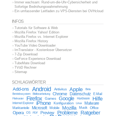
Immer wachsam: Rund-um-die-Uhr-Cybersicherheit und
Sofortige Bedrohungswahrnehmung
Ein umfassender Leitfaden zu VPS-Diensten bei OVHcloud
INFOS
Tutorials für Software & Web
Mozilla Firefox Yahoo! Edition
Mozilla Firefox vs. Internet Explorer
Mozilla Firefox History
YouTube Video Downloader
ImTranslator - Kostenloser Übersetzer
7-Zip Download
GeForce Experience Download
TubeMate Download
TVöD Rechner
Sitemap
SCHLAGWÖRTER
Android
Apple
Add-ons
Antivirus
Beta
Chrome
Datenschutz
E-Mail
Betriebssystem
Bildbearbeitung
Firefox
Google
Hilfe
Games
Filehoster
Hardware
iPhone
Malware
Internet Explorer
Konfiguration
Linux
Mozilla
Microsoft
Mobile
Marktanteile
Musik
Office
Probleme
Ratgeber
Opera
Preview
OS
PDF