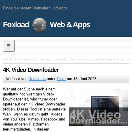
Finde die besten Webseiten und Apps
Foxload
Web & Apps
«
ANTON Lernsoftware Android App Download
GoodNotes 5 iPhone/iPad App Download
»
4K Video Downloader
Verfasst von
Redaktion
unter
Tools
am
15. Juni 2023
Wer auf der Suche nach einem
qualitativ hochwertigen Video-
Downloader ist, wird früher oder
später auf den 4K Video Downloader
stoßen. Dieses Tool ist eine perfekte
Wahl, wenn es darum geht, Videos
von YouTube, Vimeo, Facebook und
vielen anderen Plattformen
herunterzuladen. In diesem