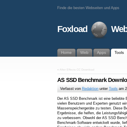
Finde die besten Webseiten und Apps
Foxload
Web
Home
Web
Apps
Tools
«
After Effects CC Download
AS SSD Benchmark Downl
Verfasst von
Redaktion
unter
Tools
am
2
Der AS SSD Benchmark ist eine beliebte
vielen Benutzern und Experten genutzt wir
Massenspeichergeräte zu testen. Diese Ben
Ergebnisse, die helfen, die Leistungsfähi
zu verbessern. Obwohl der AS SSD Bench
Benchmark-Software entwickelt wurde, liefer