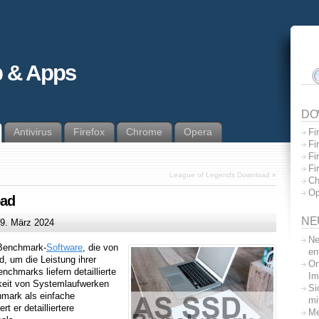
 & Apps
DO
Antivirus
Firefox
Chrome
Opera
Fi
Fi
Fi
Fi
League of Legends Download
»
Ch
Op
oad
NE
9. März 2024
Ne
 Benchmark-
Software
, die von
en
d, um die Leistung ihrer
On
chmarks liefern detaillierte
Im
gkeit von Systemlaufwerken
Si
mark als einfache
mi
t er detailliertere
Me