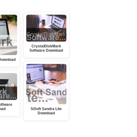
CrystalDiskMark
Software Download
Download
oftware
oad
SiSoft Sandra Lite
Download