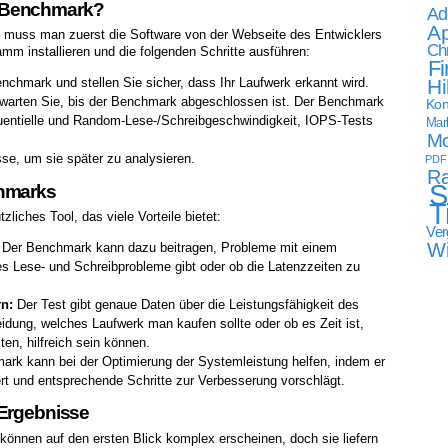
 Benchmark?
Ad
Ap
uss man zuerst die Software von der Webseite des Entwicklers
Ch
m installieren und die folgenden Schritte ausführen:
Fi
hmark und stellen Sie sicher, dass Ihr Laufwerk erkannt wird.
Hi
 warten Sie, bis der Benchmark abgeschlossen ist. Der Benchmark
Kon
sequentielle und Random-Lese-/Schreibgeschwindigkeit, IOPS-Tests
Mark
Mo
se, um sie später zu analysieren.
PDF
Ra
S
chmarks
T
iches Tool, das viele Vorteile bietet:
Ver
W
Der Benchmark kann dazu beitragen, Probleme mit einem
es Lese- und Schreibprobleme gibt oder ob die Latenzzeiten zu
n:
Der Test gibt genaue Daten über die Leistungsfähigkeit des
idung, welches Laufwerk man kaufen sollte oder ob es Zeit ist,
en, hilfreich sein können.
rk kann bei der Optimierung der Systemleistung helfen, indem er
rt und entsprechende Schritte zur Verbesserung vorschlägt.
-Ergebnisse
nnen auf den ersten Blick komplex erscheinen, doch sie liefern