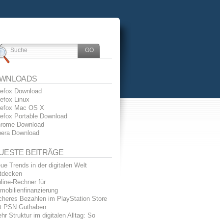
WNLOADS
refox Download
refox Linux
refox Mac OS X
refox Portable Download
rome Download
era Download
UESTE BEITRÄGE
ue Trends in der digitalen Welt
tdecken
line-Rechner für
mobilienfinanzierung
cheres Bezahlen im PlayStation Store
t PSN Guthaben
hr Struktur im digitalen Alltag: So