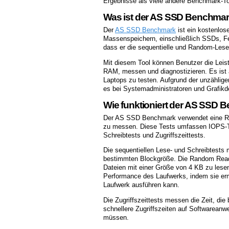
Ergebnisse als viele andere Benchmark-To
Was ist der AS SSD Benchma
Der
AS SSD Benchmark
ist ein kostenlos
Massenspeichern, einschließlich SSDs, Fes
dass er die sequentielle und Random-Lese
Mit diesem Tool können Benutzer die Leis
RAM, messen und diagnostizieren. Es ist
Laptops zu testen. Aufgrund der unzählige
es bei Systemadministratoren und Grafikde
Wie funktioniert der AS SSD
Der AS SSD Benchmark verwendet eine Rei
zu messen. Diese Tests umfassen IOPS-Te
Schreibtests und Zugriffszeittests.
Die sequentiellen Lese- und Schreibtests
bestimmten Blockgröße. Die Random Read- 
Dateien mit einer Größe von 4 KB zu les
Performance des Laufwerks, indem sie erm
Laufwerk ausführen kann.
Die Zugriffszeittests messen die Zeit, die
schnellere Zugriffszeiten auf Softwarean
müssen.