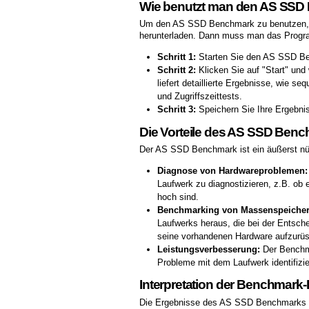
Wie benutzt man den AS SSD
Um den AS SSD Benchmark zu benutzen, m
herunterladen. Dann muss man das Program
Schritt 1:
Starten Sie den AS SSD Benc
Schritt 2:
Klicken Sie auf "Start" und
liefert detaillierte Ergebnisse, wie 
und Zugriffszeittests.
Schritt 3:
Speichern Sie Ihre Ergebnis
Die Vorteile des AS SSD Ben
Der AS SSD Benchmark ist ein äußerst nützl
Diagnose von Hardwareproblemen:
Laufwerk zu diagnostizieren, z.B. ob 
hoch sind.
Benchmarking von Massenspeicher
Laufwerks heraus, die bei der Entsche
seine vorhandenen Hardware aufzurüst
Leistungsverbesserung:
Der Benchma
Probleme mit dem Laufwerk identifizie
Interpretation der Benchmark
Die Ergebnisse des AS SSD Benchmarks kö