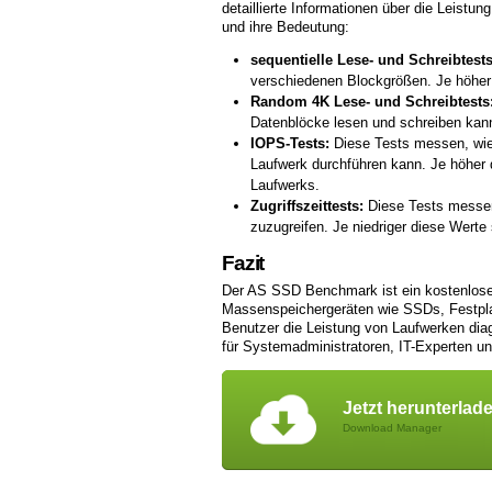
detaillierte Informationen über die Leistu
und ihre Bedeutung:
sequentielle Lese- und Schreibtests
verschiedenen Blockgrößen. Je höher 
Random 4K Lese- und Schreibtests
Datenblöcke lesen und schreiben kann.
IOPS-Tests:
Diese Tests messen, wie
Laufwerk durchführen kann. Je höher d
Laufwerks.
Zugriffszeittests:
Diese Tests messen 
zuzugreifen. Je niedriger diese Werte 
Fazit
Der AS SSD Benchmark ist ein kostenloses
Massenspeichergeräten wie SSDs, Festpla
Benutzer die Leistung von Laufwerken diag
für Systemadministratoren, IT-Experten un
Jetzt herunterlad
Download Manager