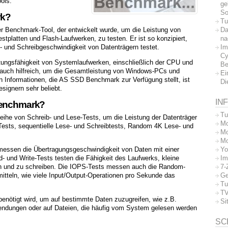
ols.
ge
So
rk?
Tu
Da
er Benchmark-Tool, der entwickelt wurde, um die Leistung von
na
tplatten und Flash-Laufwerken, zu testen. Er ist so konzipiert,
Im
- und Schreibgeschwindigkeit von Datenträgern testet.
Cy
tungsfähigkeit von Systemlaufwerken, einschließlich der CPU und
Be
 auch hilfreich, um die Gesamtleistung von Windows-PCs und
Ei
n Informationen, die AS SSD Benchmark zur Verfügung stellt, ist
Di
signern sehr beliebt.
IN
 Benchmark?
Tu
he von Schreib- und Lese-Tests, um die Leistung der Datenträger
Mo
sts, sequentielle Lese- und Schreibtests, Random 4K Lese- und
Mo
Mo
Yo
 messen die Übertragungsgeschwindigkeit von Daten mit einer
Im
und Write-Tests testen die Fähigkeit des Laufwerks, kleine
7-
en und zu schreiben. Die IOPS-Tests messen auch die Random-
Ge
itteln, wie viele Input/Output-Operationen pro Sekunde das
Tu
TV
 benötigt wird, um auf bestimmte Daten zuzugreifen, wie z.B.
Si
wendungen oder auf Dateien, die häufig vom System gelesen werden
SC