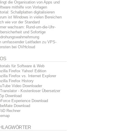
lingt die Organisation von Apps und
ftware mithilfe von Vorlagen
torial: Schallplatten digitalisieren
rum ist Windows in vielen Bereichen
ch wie vor der Standard
mer wachsam: Rund-um-die-Uhr-
bersicherheit und Sofortige
drohungswahrnehmung
n umfassender Leitfaden zu VPS-
ensten bei OVHcloud
FOS
torials für Software & Web
zilla Firefox Yahoo! Edition
zilla Firefox vs. Internet Explorer
zilla Firefox History
uTube Video Downloader
Translator - Kostenloser Übersetzer
Zip Download
Force Experience Download
beMate Download
öD Rechner
temap
HLAGWÖRTER