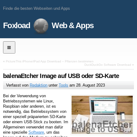
Finde die besten Webseiten und Apps
Foxload
Web & Apps
«
PictureThis iPhone/iPad App Download – Pflanzen bestimmen
DuckDuckGo Software Download
»
balenaEtcher Image auf USB oder SD-Karte
Verfasst von
Redaktion
unter
Tools
am
28. August 2023
Bei der Verwendung von
Betriebssystemen wie Linux,
Raspbian oder anderen, ist es
notwendig, das Betriebssystem von
einer speziell präparierten SD-Karte
oder einem USB-Stick zu booten. Im
Allgemeinen verwendet man dafür
eine spezielle
Software
, um das