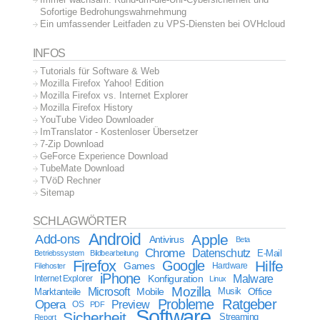
Sofortige Bedrohungswahrnehmung
Ein umfassender Leitfaden zu VPS-Diensten bei OVHcloud
INFOS
Tutorials für Software & Web
Mozilla Firefox Yahoo! Edition
Mozilla Firefox vs. Internet Explorer
Mozilla Firefox History
YouTube Video Downloader
ImTranslator - Kostenloser Übersetzer
7-Zip Download
GeForce Experience Download
TubeMate Download
TVöD Rechner
Sitemap
SCHLAGWÖRTER
Android
Apple
Add-ons
Antivirus
Beta
Chrome
Datenschutz
E-Mail
Betriebssystem
Bildbearbeitung
Firefox
Google
Hilfe
Games
Filehoster
Hardware
iPhone
Malware
Internet Explorer
Konfiguration
Linux
Mozilla
Microsoft
Mobile
Marktanteile
Musik
Office
Probleme
Ratgeber
Opera
Preview
OS
PDF
Software
Sicherheit
Streaming
Report