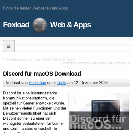
Finde die besten Webseiten und Apps
Foxload
Web & Apps
«
Nebenkostenabrechnung Muster/Vorlage für Excel
Rossmann Fotowelt iPhone/iPad App Download
»
Discord für macOS Download
Verfasst von
Redaktion
unter
Tools
am
12. Dezember 2023
Discord ist eine leistungsstarke
Kommunikationsplattform, die
speziell für Gamer entwickelt wurde.
Mit seinen vielen Funktionen und der
Benutzerfreundlichkeit hat sich
Discord schnell zu einer der
wichtigsten Anlaufstellen für Gamer
und Communities entwickelt. In