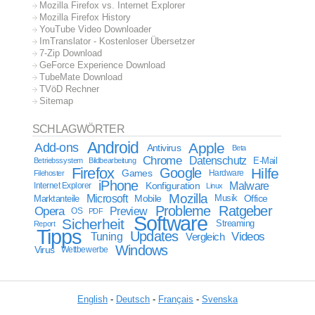
Mozilla Firefox vs. Internet Explorer
Mozilla Firefox History
YouTube Video Downloader
ImTranslator - Kostenloser Übersetzer
7-Zip Download
GeForce Experience Download
TubeMate Download
TVöD Rechner
Sitemap
SCHLAGWÖRTER
Android
Apple
Add-ons
Antivirus
Beta
Chrome
Datenschutz
E-Mail
Betriebssystem
Bildbearbeitung
Firefox
Google
Hilfe
Games
Filehoster
Hardware
iPhone
Malware
Internet Explorer
Konfiguration
Linux
Mozilla
Microsoft
Mobile
Marktanteile
Musik
Office
Probleme
Ratgeber
Opera
Preview
OS
PDF
Software
Sicherheit
Streaming
Report
Tipps
Updates
Videos
Tuning
Vergleich
Windows
Virus
Wettbewerbe
English
-
Deutsch
-
Français
-
Svenska