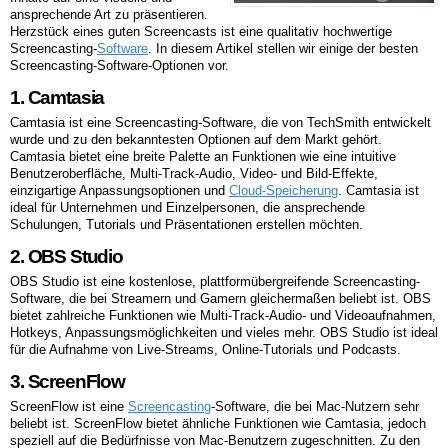
ansprechende Art zu präsentieren.
Herzstück eines guten Screencasts ist eine qualitativ hochwertige
Screencasting-
Software
. In diesem Artikel stellen wir einige der besten
Screencasting-Software-Optionen vor.
1. Camtasia
Camtasia ist eine Screencasting-Software, die von TechSmith entwickelt
wurde und zu den bekanntesten Optionen auf dem Markt gehört.
Camtasia bietet eine breite Palette an Funktionen wie eine intuitive
Benutzeroberfläche, Multi-Track-Audio, Video- und Bild-Effekte,
einzigartige Anpassungsoptionen und
Cloud-Speicherung
. Camtasia ist
ideal für Unternehmen und Einzelpersonen, die ansprechende
Schulungen, Tutorials und Präsentationen erstellen möchten.
2. OBS Studio
OBS Studio ist eine kostenlose, plattformübergreifende Screencasting-
Software, die bei Streamern und Gamern gleichermaßen beliebt ist. OBS
bietet zahlreiche Funktionen wie Multi-Track-Audio- und Videoaufnahmen,
Hotkeys, Anpassungsmöglichkeiten und vieles mehr. OBS Studio ist ideal
für die Aufnahme von Live-Streams, Online-Tutorials und Podcasts.
3. ScreenFlow
ScreenFlow ist eine
Screencasting
-Software, die bei Mac-Nutzern sehr
beliebt ist. ScreenFlow bietet ähnliche Funktionen wie Camtasia, jedoch
speziell auf die Bedürfnisse von Mac-Benutzern zugeschnitten. Zu den