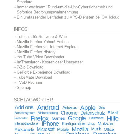
Standard
Immer wachsam: Rund-um-die-Uhr-Cybersicherheit und
Sofortige Bedrohungswahrnehmung
Ein umfassender Leitfaden zu VPS-Diensten bei OVHcloud
INFOS
Tutorials für Software & Web
Mozilla Firefox Yahoo! Edition
Mozilla Firefox vs. Internet Explorer
Mozilla Firefox History
YouTube Video Downloader
ImTranslator - Kostenloser Übersetzer
7-Zip Download
GeForce Experience Download
TubeMate Download
TVöD Rechner
Sitemap
SCHLAGWÖRTER
Android
Apple
Add-ons
Antivirus
Beta
Chrome
Datenschutz
E-Mail
Betriebssystem
Bildbearbeitung
Firefox
Google
Hilfe
Games
Filehoster
Hardware
iPhone
Malware
Internet Explorer
Konfiguration
Linux
Mozilla
Microsoft
Mobile
Marktanteile
Musik
Office