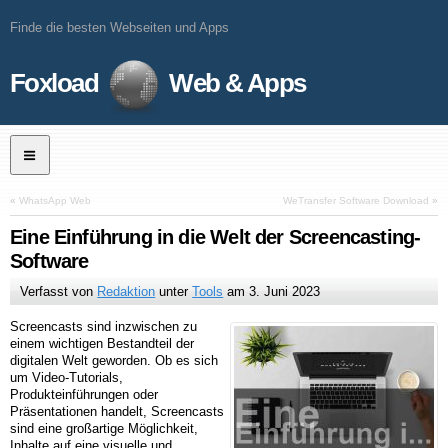
Finde die besten Webseiten und Apps
Foxload
Web & Apps
«
WhatsApp Web
WeTransfer Software Download
»
Eine Einführung in die Welt der Screencasting-
Software
Verfasst von
Redaktion
unter
Tools
am
3. Juni 2023
Screencasts sind inzwischen zu
einem wichtigen Bestandteil der
digitalen Welt geworden. Ob es sich
um Video-Tutorials,
Produkteinführungen oder
Präsentationen handelt, Screencasts
sind eine großartige Möglichkeit,
Inhalte auf eine visuelle und