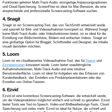
Funktionen gehören Multi-Track-Audio, einzigartige Anpassungsoptionen
und Cloud-Speicherung. ScreenFlow ist ideal für Mac-Benutzer, die eine
ansprechende und professionelle Screencasting-Software suchen.
4. Snagit
Snagit ist ein Screencasting-Tool, das von TechSmith entwickelt wurde
und speziell für Bild- und Videoaufnahmen konzipiert ist. Während Snagit
keine Multi-Track-Audio- oder Videofunktionen bietet, ist es ideal für die
Erstellung von Bildschirmfotos, Bildern und einfachen Videos. Snagit ist
eine großartige Option für Blogger, Schriftsteller und Designer, die Inhalte
visuell darstellen möchten.
5. Loom
Loom ist ein cloudbasiertes Videoaufnahme-Tool, das für
Teams
und
Einzelpersonen
konzipiert wurde. Loom bietet unaufdringliche
Aufnahmefunktionen, Multi-Track-Audio und eine intuitive
Benutzeroberfläche. Loom ist ideal für Aufgaben wie das Erfassen von
Kundenfeedback, das Erstellen von Produktpräsentationen oder das
Erstellen von Online-Tutorien.
6. Ezvid
Ezvid ist eine kostenlose Screencasting-Software, die entwickelt wurde,
um die Videoproduktion möglichst einfach und schnell zu gestalten. Ezvid
bietet Tools wie Text-to-Speech, Video-und Bildbearbeitungs-Tools, Cloud-
Speicherung und vieles mehr. Ezvid ist ideal für Nutzer, die schnell und