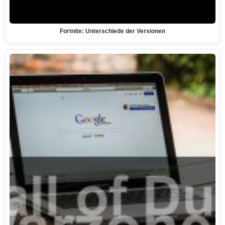
Fortnite: Unterschiede der Versionen