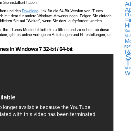
 Sie installiert haben.
Ad
Ap
gehen und den
Download
-Link für die 64-Bit-Version von iTunes
Ch
tisch mit dem für andere Windows-Anwendungen. Folgen Sie einfach
Fi
licken Sie auf "Weiter", wenn Sie dazu aufgefordert werden.
Hi
n, Ihre iTunes-Medienbibliothek zu öffnen und zu sehen, ob diese
Kon
ben, gibt es online verfügbare Anleitungen und Hilfestellungen, um
Mark
Mo
PDF
es In Windows 7 32-bit / 64-bit
Ra
S
T
Ver
W