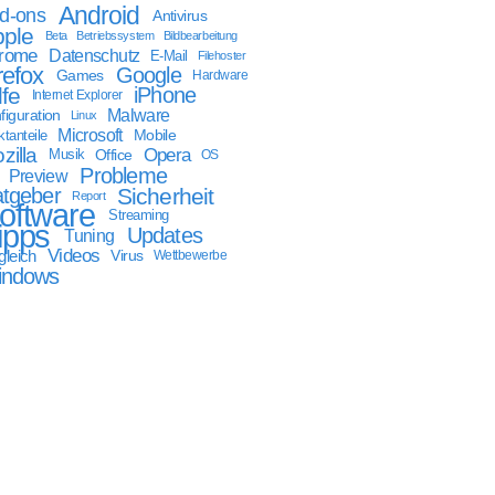
Android
d-ons
Antivirus
ple
Beta
Betriebssystem
Bildbearbeitung
rome
Datenschutz
E-Mail
Filehoster
refox
Google
Games
Hardware
lfe
iPhone
Internet Explorer
Malware
figuration
Linux
Microsoft
Mobile
tanteile
zilla
Opera
Musik
Office
OS
Probleme
Preview
tgeber
Sicherheit
Report
oftware
Streaming
ipps
Updates
Tuning
Videos
gleich
Virus
Wettbewerbe
indows