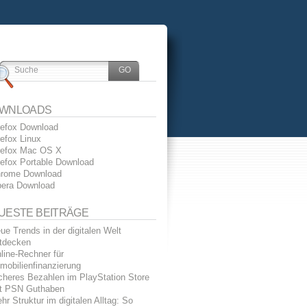
WNLOADS
refox Download
refox Linux
refox Mac OS X
refox Portable Download
rome Download
era Download
UESTE BEITRÄGE
ue Trends in der digitalen Welt
tdecken
line-Rechner für
mobilienfinanzierung
cheres Bezahlen im PlayStation Store
t PSN Guthaben
hr Struktur im digitalen Alltag: So