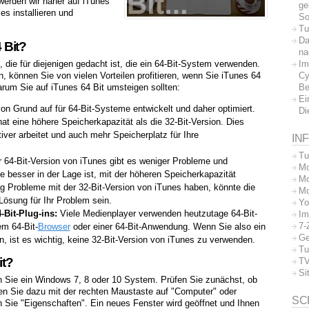
l werden wir näher auf iTunes
ge
es installieren und
So
Tu
Da
 Bit?
na
Im
, die für diejenigen gedacht ist, die ein 64-Bit-System verwenden.
Cy
können Sie von vielen Vorteilen profitieren, wenn Sie iTunes 64
Be
arum Sie auf iTunes 64 Bit umsteigen sollten:
Ei
von Grund auf für 64-Bit-Systeme entwickelt und daher optimiert.
Di
t eine höhere Speicherkapazität als die 32-Bit-Version. Dies
iver arbeitet und auch mehr Speicherplatz für Ihre
IN
Tu
r 64-Bit-Version von iTunes gibt es weniger Probleme und
Mo
e besser in der Lage ist, mit der höheren Speicherkapazität
Mo
 Probleme mit der 32-Bit-Version von iTunes haben, könnte die
Mo
Lösung für Ihr Problem sein.
Yo
Bit-Plug-ins:
Viele Medienplayer verwenden heutzutage 64-Bit-
Im
7-
em 64-Bit-
Browser
oder einer 64-Bit-Anwendung. Wenn Sie also ein
Ge
, ist es wichtig, keine 32-Bit-Version von iTunes zu verwenden.
Tu
it?
TV
Si
en Sie ein Windows 7, 8 oder 10 System. Prüfen Sie zunächst, ob
ken Sie dazu mit der rechten Maustaste auf "Computer" oder
SC
 Sie "Eigenschaften". Ein neues Fenster wird geöffnet und Ihnen