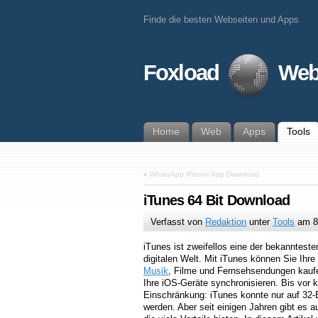
Finde die besten Webseiten und Apps
Foxload
Web
Home
Web
Apps
Tools
«
WhatsApp iPhone App Download
iTunes 64 Bit Download
Verfasst von
Redaktion
unter
Tools
am
8
iTunes ist zweifellos eine der bekanntest
digitalen Welt. Mit iTunes können Sie Ihre
Musik
, Filme und Fernsehsendungen kauf
Ihre iOS-Geräte synchronisieren. Bis vor 
Einschränkung: iTunes konnte nur auf 32-
werden. Aber seit einigen Jahren gibt es a