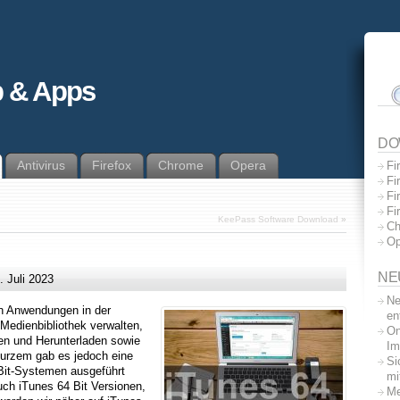
 & Apps
DO
Antivirus
Firefox
Chrome
Opera
Fi
Fi
Fi
Fi
KeePass Software Download
»
Ch
Op
NE
. Juli 2023
Ne
en Anwendungen in der
en
 Medienbibliothek verwalten,
On
en und Herunterladen sowie
Im
kurzem gab es jedoch eine
Si
Bit-Systemen ausgeführt
mi
uch iTunes 64 Bit Versionen,
Me