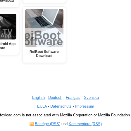
Download
droid App
oad
ReiBoot Software
Download
English
-
Deutsch
-
Français
-
Svenska
EULA
-
Datenschutz
-
Impressum
foxload.com is not associated with Mozilla Corporation or Mozilla Foundation.
Beiträge (RSS)
und
Kommentare (RSS)