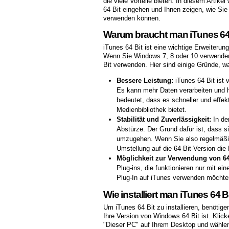
die viele Vorteile bieten. In diesem Artike
64 Bit eingehen und Ihnen zeigen, wie Sie 
verwenden können.
Warum braucht man iTunes 64
iTunes 64 Bit ist eine wichtige Erweiterung
Wenn Sie Windows 7, 8 oder 10 verwenden, 
Bit verwenden. Hier sind einige Gründe, w
Bessere Leistung:
iTunes 64 Bit ist 
Es kann mehr Daten verarbeiten und ha
bedeutet, dass es schneller und effekt
Medienbibliothek bietet.
Stabilität und Zuverlässigkeit:
In de
Abstürze. Der Grund dafür ist, dass si
umzugehen. Wenn Sie also regelmäßig
Umstellung auf die 64-Bit-Version die 
Möglichkeit zur Verwendung von 64-
Plug-ins, die funktionieren nur mit ein
Plug-In auf iTunes verwenden möchten
Wie installiert man iTunes 64 B
Um iTunes 64 Bit zu installieren, benötig
Ihre Version von Windows 64 Bit ist. Klic
"Dieser PC" auf Ihrem Desktop und wählen