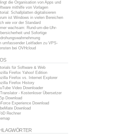
lingt die Organisation von Apps und
ftware mithilfe von Vorlagen
torial: Schallplatten digitalisieren
rum ist Windows in vielen Bereichen
ch wie vor der Standard
mer wachsam: Rund-um-die-Uhr-
bersicherheit und Sofortige
drohungswahrnehmung
n umfassender Leitfaden zu VPS-
ensten bei OVHcloud
FOS
torials für Software & Web
zilla Firefox Yahoo! Edition
zilla Firefox vs. Internet Explorer
zilla Firefox History
uTube Video Downloader
Translator - Kostenloser Übersetzer
Zip Download
Force Experience Download
beMate Download
öD Rechner
temap
HLAGWÖRTER