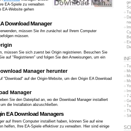
ge
re EA-Spiele zu verwalten
So
die EA-Website gehen
Tu
Da
na
n EA Download Manager
Im
erwenden, müssen Sie ihn zunächst auf Ihrem Computer
Cy
e befolgen müssen.
Be
Ei
rigin
Di
, müssen Sie sich zuerst bei Origin registrieren. Besuchen Sie
n Sie auf "Registrieren" und folgen Sie den Anweisungen, um ein
IN
Tu
 Download Manager herunter
Mo
Mo
auf "Download" auf der Origin-Website, um den Origin EA Download
Mo
Yo
Im
nload Manager
7-
eben Sie den Dateipfad an, wo der Download Manager installiert
Ge
um die Installation abzuschließen.
Tu
TV
igin EA Download Managers
Si
r auf Ihrem Computer installiert haben, können Sie auf eine
n helfen, Ihre EA-Spiele effektiver zu verwalten. Hier sind einige
SC