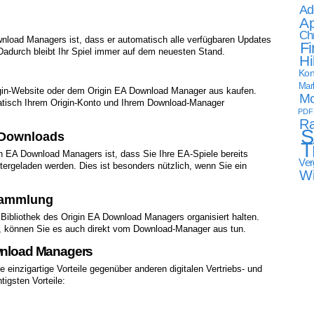
Ad
Ap
Ch
wnload Managers ist, dass er automatisch alle verfügbaren Updates
Fi
t. Dadurch bleibt Ihr Spiel immer auf dem neuesten Stand.
Hi
Kon
Mark
igin-Website oder dem Origin EA Download Manager aus kaufen.
Mo
matisch Ihrem Origin-Konto und Ihrem Download-Manager
PDF
Ra
S
s Downloads
T
in EA Download Managers ist, dass Sie Ihre EA-Spiele bereits
Ver
ergeladen werden. Dies ist besonders nützlich, wenn Sie ein
W
esammlung
 Bibliothek des Origin EA Download Managers organisiert halten.
n, können Sie es auch direkt vom Download-Manager aus tun.
ownload Managers
einzigartige Vorteile gegenüber anderen digitalen Vertriebs- und
tigsten Vorteile: