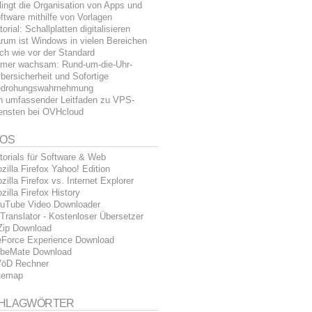
lingt die Organisation von Apps und
ftware mithilfe von Vorlagen
torial: Schallplatten digitalisieren
rum ist Windows in vielen Bereichen
ch wie vor der Standard
mer wachsam: Rund-um-die-Uhr-
bersicherheit und Sofortige
drohungswahrnehmung
n umfassender Leitfaden zu VPS-
ensten bei OVHcloud
FOS
torials für Software & Web
zilla Firefox Yahoo! Edition
zilla Firefox vs. Internet Explorer
zilla Firefox History
uTube Video Downloader
Translator - Kostenloser Übersetzer
Zip Download
Force Experience Download
beMate Download
öD Rechner
temap
HLAGWÖRTER