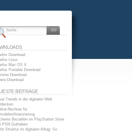
WNLOADS
refox Download
refox Linux
refox Mac OS X
refox Portable Download
rome Download
era Download
UESTE BEITRÄGE
ue Trends in der digitalen Welt
tdecken
line-Rechner für
mobilienfinanzierung
cheres Bezahlen im PlayStation Store
t PSN Guthaben
hr Struktur im digitalen Alltag: So