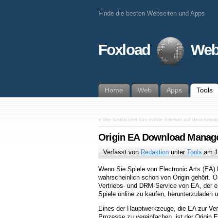
Finde die besten Webseiten und Apps
Foxload
Web
Home
Web
Apps
Tools
«
Wie funktioniert das mobile Internet auf dem Smar
Origin EA Download Manag
Verfasst von
Redaktion
unter
Tools
am
1
Wenn Sie Spiele von Electronic Arts (EA)
wahrscheinlich schon von Origin gehört. Orig
Vertriebs- und DRM-Service von EA, der es
Spiele online zu kaufen, herunterzuladen 
Eines der Hauptwerkzeuge, die EA zur Verf
Prozesse zu vereinfachen, ist der Origin 