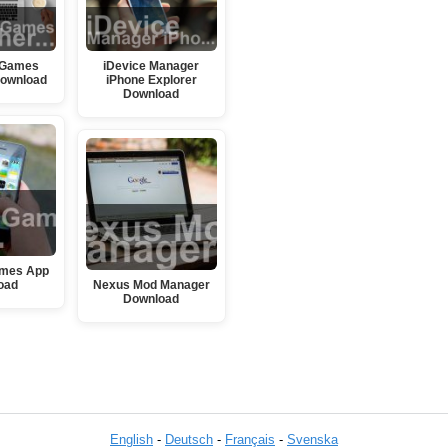
 Games
iDevice Manager
Download
iPhone Explorer
Download
mes App
oad
Nexus Mod Manager
Download
English
-
Deutsch
-
Français
-
Svenska