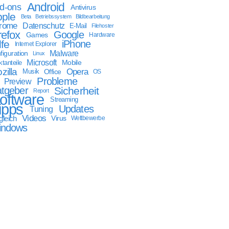
Android
d-ons
Antivirus
ple
Beta
Betriebssystem
Bildbearbeitung
rome
Datenschutz
E-Mail
Filehoster
refox
Google
Games
Hardware
lfe
iPhone
Internet Explorer
Malware
figuration
Linux
Microsoft
Mobile
tanteile
zilla
Opera
Musik
Office
OS
Probleme
Preview
tgeber
Sicherheit
Report
oftware
Streaming
ipps
Updates
Tuning
Videos
gleich
Virus
Wettbewerbe
indows