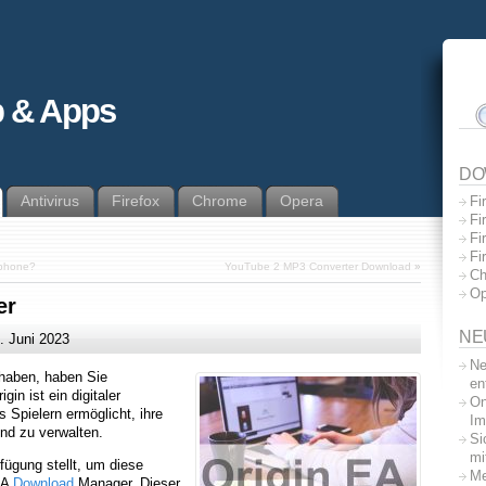
 & Apps
DO
Antivirus
Firefox
Chrome
Opera
Fi
Fi
Fi
Fi
tphone?
YouTube 2 MP3 Converter Download
»
Ch
Op
er
NE
. Juni 2023
Ne
 haben, haben Sie
en
in ist ein digitaler
On
 Spielern ermöglicht, ihre
Im
und zu verwalten.
Si
mi
ügung stellt, um diese
Me
EA
Download
Manager. Dieser