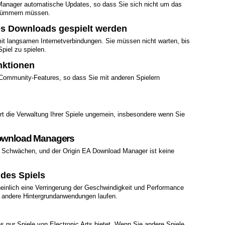
 Manager automatische Updates, so dass Sie sich nicht um das
 kümmern müssen.
es Downloads gespielt werden
 mit langsamen Internetverbindungen. Sie müssen nicht warten, bis
piel zu spielen.
nktionen
 Community-Features, so dass Sie mit anderen Spielern
rt die Verwaltung Ihrer Spiele ungemein, insbesondere wenn Sie
Download Managers
e Schwächen, und der Origin EA Download Manager ist keine
des Spiels
inlich eine Verringerung der Geschwindigkeit und Performance
d andere Hintergrundanwendungen laufen.
 es nur Spiele von Electronic Arts bietet. Wenn Sie andere Spiele