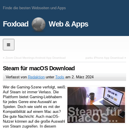
Finde die besten Webseiten und Apps
Foxload
Web & Apps
«
Zoom Cloud Meetings Android App Download
parku iPhone App Download
»
Steam für macOS Download
Verfasst von
Redaktion
unter
Tools
am
2. März 2024
Wer die Gaming-Szene verfolgt, weiß:
Auf Steam ist immer Verlass. Die
Plattform bietet Gaming-Liebhabern
für jedes Genre eine Auswahl an
Spielen. Doch wie sieht es mit der
Kompatibilität auf einem Mac aus?
Die gute Nachricht: Auch macOS-
Nutzer können auf die große Auswahl
von Steam zugreifen. In diesem