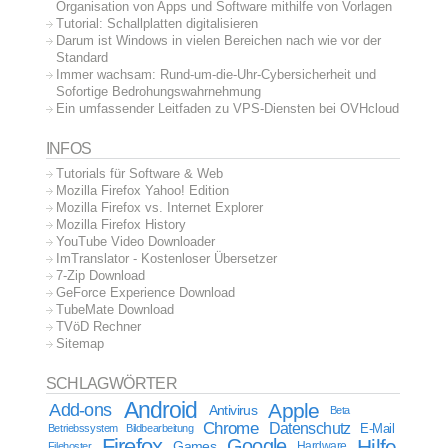
Organisation von Apps und Software mithilfe von Vorlagen
Tutorial: Schallplatten digitalisieren
Darum ist Windows in vielen Bereichen nach wie vor der
Standard
Immer wachsam: Rund-um-die-Uhr-Cybersicherheit und
Sofortige Bedrohungswahrnehmung
Ein umfassender Leitfaden zu VPS-Diensten bei OVHcloud
INFOS
Tutorials für Software & Web
Mozilla Firefox Yahoo! Edition
Mozilla Firefox vs. Internet Explorer
Mozilla Firefox History
YouTube Video Downloader
ImTranslator - Kostenloser Übersetzer
7-Zip Download
GeForce Experience Download
TubeMate Download
TVöD Rechner
Sitemap
SCHLAGWÖRTER
Android
Apple
Add-ons
Antivirus
Beta
Chrome
Datenschutz
E-Mail
Betriebssystem
Bildbearbeitung
Firefox
Google
Hilfe
Games
Filehoster
Hardware