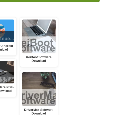
 Android
nload
ReiBoot Software
Download
lare PDF-
ownload
DriverMax Software
Download