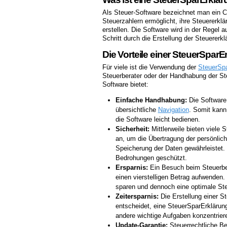
Als Steuer-Software bezeichnet man ein
Steuerzahlern ermöglicht, ihre Steuererkl
erstellen. Die Software wird in der Regel a
Schritt durch die Erstellung der Steuererkl
Die Vorteile einer SteuerSparE
Für viele ist die Verwendung der
SteuerSpa
Steuerberater oder der Handhabung der Steu
Software bietet:
Einfache Handhabung:
Die Software 
übersichtliche
Navigation
. Somit kann
die Software leicht bedienen.
Sicherheit:
Mittlerweile bieten viele
an, um die Übertragung der persönlich
Speicherung der Daten gewährleistet.
Bedrohungen geschützt.
Ersparnis:
Ein Besuch beim Steuerber
einen vierstelligen Betrag aufwenden
sparen und dennoch eine optimale Steu
Zeitersparnis:
Die Erstellung einer St
entscheidet, eine SteuerSparErklärun
andere wichtige Aufgaben konzentrier
Update-Garantie:
Steuerrechtliche B