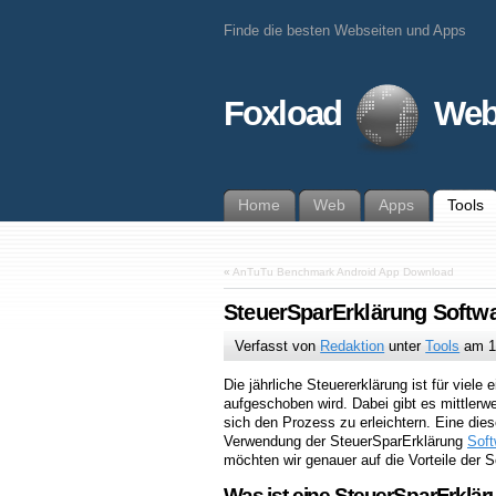
Finde die besten Webseiten und Apps
Foxload
Web
Home
Web
Apps
Tools
«
AnTuTu Benchmark Android App Download
SteuerSparErklärung Softw
Verfasst von
Redaktion
unter
Tools
am
1
Die jährliche Steuererklärung ist für viele e
aufgeschoben wird. Dabei gibt es mittlerwei
sich den Prozess zu erleichtern. Eine dies
Verwendung der SteuerSparErklärung
Soft
möchten wir genauer auf die Vorteile der 
Was ist eine SteuerSparErklä