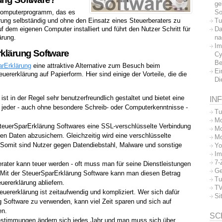
ge
So
 Computerprogramm, das es
Tu
ärung selbständig und ohne den Einsatz eines Steuerberaters zu
Da
uf dem eigenen Computer installiert und führt den Nutzer Schritt für
na
ärung.
Im
rklärung Software
Cy
Be
rErklärung
eine attraktive Alternative zum Besuch beim
Ei
ererklärung auf Papierform. Hier sind einige der Vorteile, die die
Di
ist in der Regel sehr benutzerfreundlich gestaltet und bietet eine
IN
 jeder - auch ohne besondere Schreib- oder Computerkenntnisse -
Tu
Mo
 SteuerSparErklärung Softwares eine SSL-verschlüsselte Verbindung
Mo
en Daten abzusichern. Gleichzeitig wird eine verschlüsselte
Mo
 Somit sind Nutzer gegen Datendiebstahl, Malware und sonstige
Yo
Im
7-
ater kann teuer werden - oft muss man für seine Dienstleistungen
Ge
. Mit der SteuerSparErklärung Software kann man diesen Betrag
Tu
ererklärung abliefern.
TV
euererklärung ist zeitaufwendig und kompliziert. Wer sich dafür
Si
g Software zu verwenden, kann viel Zeit sparen und sich auf
en.
SC
estimmungen ändern sich jedes Jahr und man muss sich über