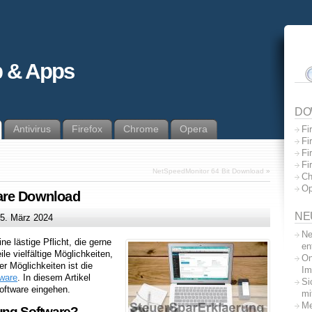
 & Apps
DO
Antivirus
Firefox
Chrome
Opera
Fi
Fi
Fi
Fi
NetSpeedMonitor 64 Bit Download
»
Ch
Op
are Download
NE
5. März 2024
Ne
ine lästige Pflicht, die gerne
en
le vielfältige Möglichkeiten,
On
er Möglichkeiten ist die
Im
ware
. In diesem Artikel
Si
Software eingehen.
mi
Me
rung Software?