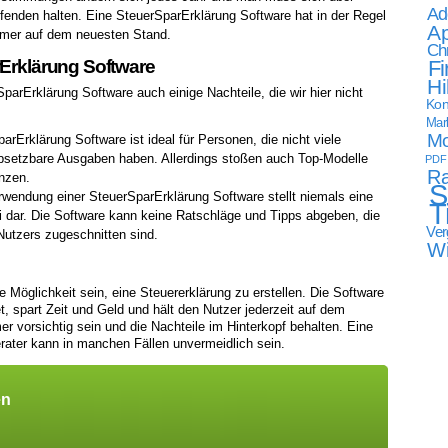
Ad
nden halten. Eine SteuerSparErklärung Software hat in der Regel
Ap
mmer auf dem neuesten Stand.
Ch
Fi
rErklärung Software
Hi
parErklärung Software auch einige Nachteile, die wir hier nicht
Kon
Mark
Mo
rErklärung Software ist ideal für Personen, die nicht viele
setzbare Ausgaben haben. Allerdings stoßen auch Top-Modelle
PDF
Ra
nzen.
S
wendung einer SteuerSparErklärung Software stellt niemals eine
T
fi dar. Die Software kann keine Ratschläge und Tipps abgeben, die
Ver
 Nutzers zugeschnitten sind.
W
 Möglichkeit sein, eine Steuererklärung zu erstellen. Die Software
et, spart Zeit und Geld und hält den Nutzer jederzeit auf dem
r vorsichtig sein und die Nachteile im Hinterkopf behalten. Eine
erater kann in manchen Fällen unvermeidlich sein.
en