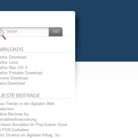
WNLOADS
refox Download
refox Linux
refox Mac OS X
refox Portable Download
rome Download
era Download
UESTE BEITRÄGE
ue Trends in der digitalen Welt
tdecken
line-Rechner für
mobilienfinanzierung
cheres Bezahlen im PlayStation Store
t PSN Guthaben
hr Struktur im digitalen Alltag: So