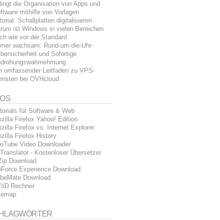
lingt die Organisation von Apps und
ftware mithilfe von Vorlagen
torial: Schallplatten digitalisieren
rum ist Windows in vielen Bereichen
ch wie vor der Standard
mer wachsam: Rund-um-die-Uhr-
bersicherheit und Sofortige
drohungswahrnehmung
n umfassender Leitfaden zu VPS-
ensten bei OVHcloud
FOS
torials für Software & Web
zilla Firefox Yahoo! Edition
zilla Firefox vs. Internet Explorer
zilla Firefox History
uTube Video Downloader
Translator - Kostenloser Übersetzer
Zip Download
Force Experience Download
beMate Download
öD Rechner
temap
HLAGWÖRTER