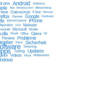
Android
d-ons
Antivirus
ple
Beta
Betriebssystem
Bildbearbeitung
rome
Datenschutz
E-Mail
Filehoster
refox
Google
Games
Hardware
lfe
iPhone
Internet Explorer
Malware
figuration
Linux
Microsoft
Mobile
tanteile
zilla
Opera
Musik
Office
OS
Probleme
Preview
tgeber
Sicherheit
Report
oftware
Streaming
ipps
Updates
Tuning
Videos
gleich
Virus
Wettbewerbe
indows