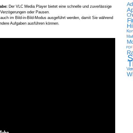
Ad
abe:
Der VLC Media Player bietet eine schnelle und zuverlässige
Ap
 Verzögerungen oder Pausen.
Ch
auch im Bild-in-Bild-Modus ausgeführt werden, damit Sie während
Fi
andere Aufgaben ausführen können.
Hi
Kon
Mark
Mo
PDF
Ra
S
T
Ver
W