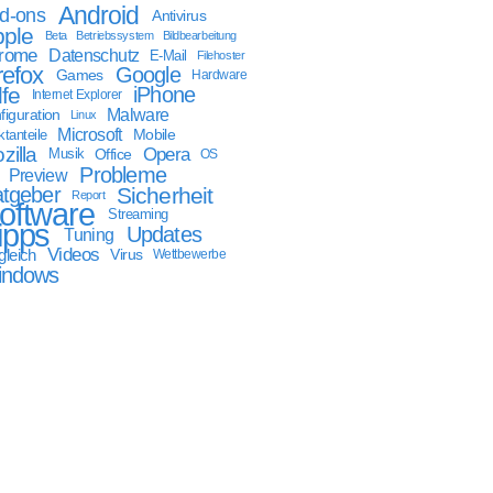
Android
d-ons
Antivirus
ple
Beta
Betriebssystem
Bildbearbeitung
rome
Datenschutz
E-Mail
Filehoster
refox
Google
Games
Hardware
lfe
iPhone
Internet Explorer
Malware
figuration
Linux
Microsoft
Mobile
tanteile
zilla
Opera
Musik
Office
OS
Probleme
Preview
tgeber
Sicherheit
Report
oftware
Streaming
ipps
Updates
Tuning
Videos
gleich
Virus
Wettbewerbe
indows