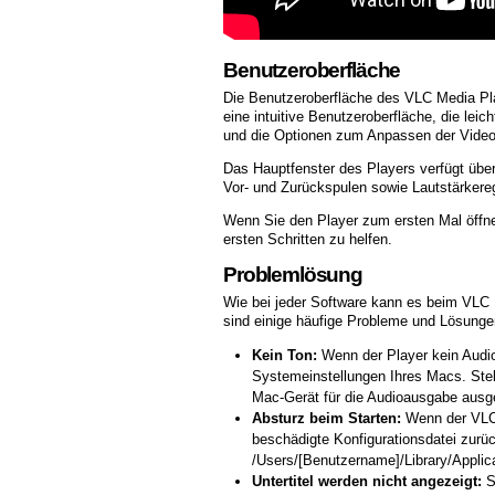
Benutzeroberfläche
Die Benutzeroberfläche des VLC Media Play
eine intuitive Benutzeroberfläche, die lei
und die Optionen zum Anpassen der Videoq
Das Hauptfenster des Players verfügt übe
Vor- und Zurückspulen sowie Lautstärkereg
Wenn Sie den Player zum ersten Mal öffne
ersten Schritten zu helfen.
Problemlösung
Wie bei jeder Software kann es beim VLC
sind einige häufige Probleme und Lösunge
Kein Ton:
Wenn der Player kein Audio 
Systemeinstellungen Ihres Macs. Stell
Mac-Gerät für die Audioausgabe ausge
Absturz beim Starten:
Wenn der VLC 
beschädigte Konfigurationsdatei zurü
/Users/[Benutzername]/Library/Applica
Untertitel werden nicht angezeigt:
St