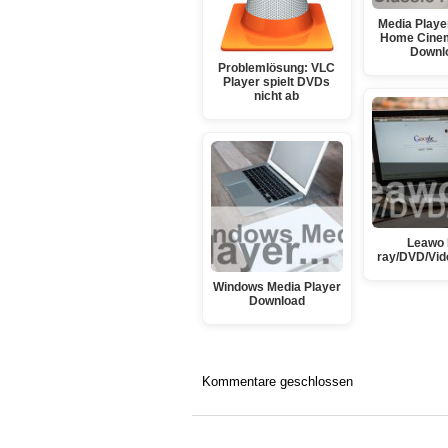
Media Playe
Home Cinem
Downl
Problemlösung: VLC
Player spielt DVDs
nicht ab
Leawo 
ray/DVD/Vid
Windows Media Player
Download
Kommentare geschlossen