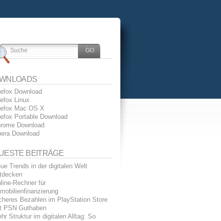
WNLOADS
refox Download
refox Linux
refox Mac OS X
refox Portable Download
rome Download
era Download
UESTE BEITRÄGE
ue Trends in der digitalen Welt
tdecken
line-Rechner für
mobilienfinanzierung
cheres Bezahlen im PlayStation Store
t PSN Guthaben
hr Struktur im digitalen Alltag: So