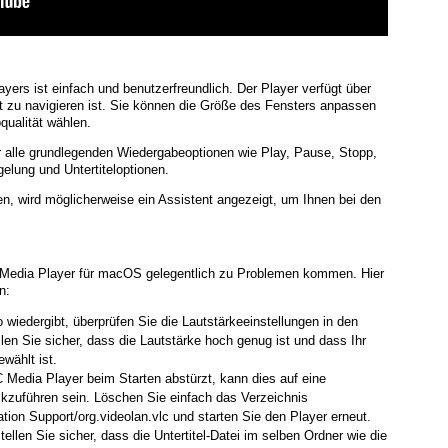
ers ist einfach und benutzerfreundlich. Der Player verfügt über
cht zu navigieren ist. Sie können die Größe des Fensters anpassen
ualität wählen.
r alle grundlegenden Wiedergabeoptionen wie Play, Pause, Stopp,
elung und Untertiteloptionen.
n, wird möglicherweise ein Assistent angezeigt, um Ihnen bei den
 Media Player für macOS gelegentlich zu Problemen kommen. Hier
n:
wiedergibt, überprüfen Sie die Lautstärkeeinstellungen in den
en Sie sicher, dass die Lautstärke hoch genug ist und dass Ihr
wählt ist.
Media Player beim Starten abstürzt, kann dies auf eine
ckzuführen sein. Löschen Sie einfach das Verzeichnis
tion Support/org.videolan.vlc und starten Sie den Player erneut.
ellen Sie sicher, dass die Untertitel-Datei im selben Ordner wie die