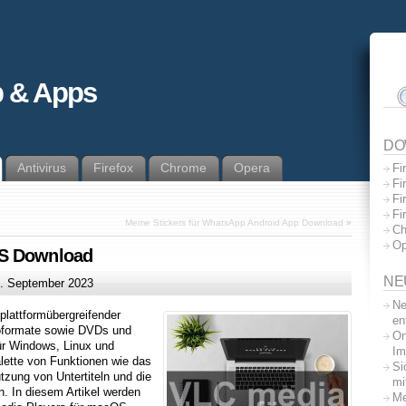
 & Apps
DO
Antivirus
Firefox
Chrome
Opera
Fi
Fi
Fi
Fi
Meme Stickers für WhatsApp Android App Download
»
Ch
Op
OS Download
NE
. September 2023
Ne
 plattformübergreifender
en
deoformate sowie DVDs und
On
ür Windows, Linux und
Im
lette von Funktionen wie das
Si
tzung von Untertiteln und die
mi
n. In diesem Artikel werden
Me