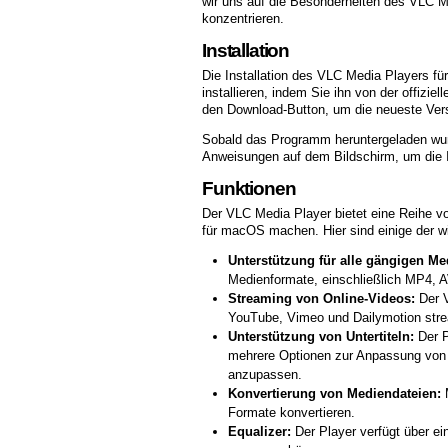
wir uns auf die Besonderheiten des VLC 
konzentrieren.
Installation
Die Installation des
VLC Media Players für
installieren, indem Sie ihn von der offizi
den Download-Button, um die neueste Ver
Sobald das Programm heruntergeladen wurd
Anweisungen auf dem Bildschirm, um die I
Funktionen
Der VLC Media Player bietet eine Reihe vo
für macOS machen. Hier sind einige der w
Unterstützung für alle gängigen Me
Medienformate, einschließlich MP4,
Streaming von Online-Videos:
Der V
YouTube, Vimeo und Dailymotion str
Unterstützung von Untertiteln:
Der P
mehrere Optionen zur Anpassung von Un
anzupassen.
Konvertierung von Mediendateien:
M
Formate konvertieren.
Equalizer:
Der Player verfügt über ein