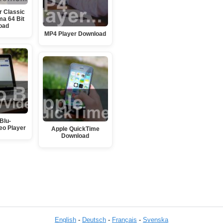
r Classic
a 64 Bit
oad
MP4 Player Download
Blu-
eo Player
Apple QuickTime
Download
English
-
Deutsch
-
Français
-
Svenska