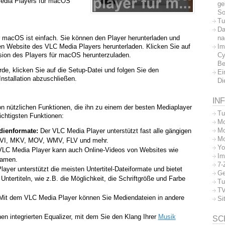
Media Players für macOS
ge
So
Tu
Da
na
 macOS ist einfach. Sie können den Player herunterladen und
Im
ellen Website des VLC Media Players herunterladen. Klicken Sie auf
Cy
sion des Players für macOS herunterzuladen.
Be
e, klicken Sie auf die Setup-Datei und folgen Sie den
Ei
nstallation abzuschließen.
Di
IN
n nützlichen Funktionen, die ihn zu einem der besten Mediaplayer
Tu
ichtigsten Funktionen:
Mo
Mo
dienformate:
Der VLC Media Player unterstützt fast alle gängigen
Mo
 AVI, MKV, MOV, WMV, FLV und mehr.
Yo
LC Media Player kann auch Online-Videos von Websites wie
Im
eamen.
7-
layer unterstützt die meisten Untertitel-Dateiformate und bietet
Ge
tertiteln, wie z.B. die Möglichkeit, die Schriftgröße und Farbe
Tu
TV
it dem VLC Media Player können Sie Mediendateien in andere
Si
en integrierten Equalizer, mit dem Sie den Klang Ihrer
Musik
SC