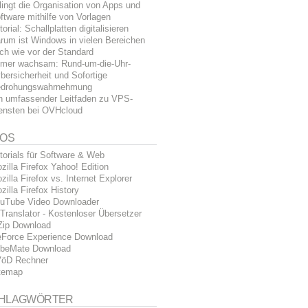
lingt die Organisation von Apps und
ftware mithilfe von Vorlagen
torial: Schallplatten digitalisieren
rum ist Windows in vielen Bereichen
ch wie vor der Standard
mer wachsam: Rund-um-die-Uhr-
bersicherheit und Sofortige
drohungswahrnehmung
n umfassender Leitfaden zu VPS-
ensten bei OVHcloud
FOS
torials für Software & Web
zilla Firefox Yahoo! Edition
zilla Firefox vs. Internet Explorer
zilla Firefox History
uTube Video Downloader
Translator - Kostenloser Übersetzer
Zip Download
Force Experience Download
beMate Download
öD Rechner
temap
HLAGWÖRTER