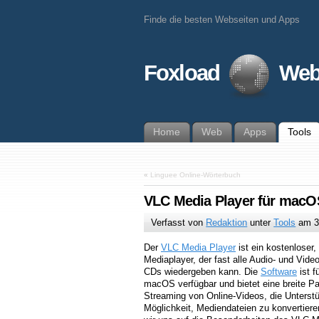
Finde die besten Webseiten und Apps
Foxload
Web
Home
Web
Apps
Tools
«
Linguee Online-Wörterbuch
VLC Media Player für mac
Verfasst von
Redaktion
unter
Tools
am
3
Der
VLC Media Player
ist ein kostenloser,
Mediaplayer, der fast alle Audio- und Vi
CDs wiedergeben kann. Die
Software
ist f
macOS verfügbar und bietet eine breite Pa
Streaming von Online-Videos, die Unterstü
Möglichkeit, Mediendateien zu konvertiere