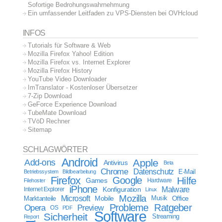
Sofortige Bedrohungswahrnehmung
Ein umfassender Leitfaden zu VPS-Diensten bei OVHcloud
INFOS
Tutorials für Software & Web
Mozilla Firefox Yahoo! Edition
Mozilla Firefox vs. Internet Explorer
Mozilla Firefox History
YouTube Video Downloader
ImTranslator - Kostenloser Übersetzer
7-Zip Download
GeForce Experience Download
TubeMate Download
TVöD Rechner
Sitemap
SCHLAGWÖRTER
Android
Apple
Add-ons
Antivirus
Beta
Chrome
Datenschutz
E-Mail
Betriebssystem
Bildbearbeitung
Firefox
Google
Hilfe
Games
Filehoster
Hardware
iPhone
Malware
Internet Explorer
Konfiguration
Linux
Mozilla
Microsoft
Mobile
Marktanteile
Musik
Office
Probleme
Ratgeber
Opera
Preview
OS
PDF
Software
Sicherheit
Streaming
Report