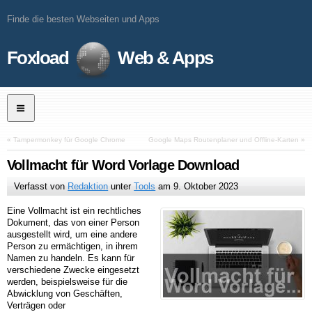
Finde die besten Webseiten und Apps
Foxload
Web & Apps
«
Tampermonkey für Google Chrome
Google Maps Routenplaner und Offline-Karten
»
Vollmacht für Word Vorlage Download
Verfasst von
Redaktion
unter
Tools
am
9. Oktober 2023
Eine Vollmacht ist ein rechtliches
Dokument, das von einer Person
ausgestellt wird, um eine andere
Person zu ermächtigen, in ihrem
Namen zu handeln. Es kann für
verschiedene Zwecke eingesetzt
werden, beispielsweise für die
Abwicklung von Geschäften,
Verträgen oder