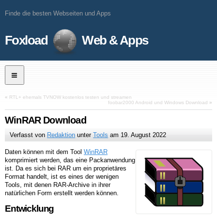
Finde die besten Webseiten und Apps
Foxload
Web & Apps
«
RTL+ ehemals TVNOW kostenlos testen und streamen
foobar2000 Android und Windows Download
»
WinRAR Download
Verfasst von
Redaktion
unter
Tools
am
19. August 2022
Daten können mit dem Tool
WinRAR
komprimiert werden, das eine Packanwendung
ist. Da es sich bei RAR um ein proprietäres
Format handelt, ist es eines der wenigen
Tools, mit denen RAR-Archive in ihrer
natürlichen Form erstellt werden können.
Entwicklung