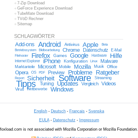
7-Zip Download
GeForce Experience Download
TubeMate Download
TVöD Rechner
Sitemap
SCHLAGWÖRTER
Android
Apple
Add-ons
Antivirus
Beta
Chrome
Datenschutz
E-Mail
Betriebssystem
Bildbearbeitung
Firefox
Google
Hilfe
Games
Filehoster
Hardware
iPhone
Malware
Internet Explorer
Konfiguration
Linux
Mozilla
Microsoft
Mobile
Marktanteile
Musik
Office
Probleme
Ratgeber
Opera
Preview
OS
PDF
Software
Sicherheit
Streaming
Report
Tipps
Updates
Videos
Tuning
Vergleich
Windows
Virus
Wettbewerbe
English
-
Deutsch
-
Français
-
Svenska
EULA
-
Datenschutz
-
Impressum
foxload.com is not associated with Mozilla Corporation or Mozilla Foundation.