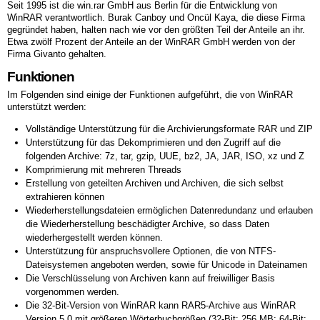
Seit 1995 ist die win.rar GmbH aus Berlin für die Entwicklung von
WinRAR verantwortlich. Burak Canboy und Oncül Kaya, die diese Firma
gegründet haben, halten nach wie vor den größten Teil der Anteile an ihr.
Etwa zwölf Prozent der Anteile an der WinRAR GmbH werden von der
Firma Givanto gehalten.
Funktionen
Im Folgenden sind einige der Funktionen aufgeführt, die von WinRAR
unterstützt werden:
Vollständige Unterstützung für die Archivierungsformate RAR und ZIP
Unterstützung für das Dekomprimieren und den Zugriff auf die
folgenden Archive: 7z, tar, gzip, UUE, bz2, JA, JAR, ISO, xz und Z
Komprimierung mit mehreren Threads
Erstellung von geteilten Archiven und Archiven, die sich selbst
extrahieren können
Wiederherstellungsdateien ermöglichen Datenredundanz und erlauben
die Wiederherstellung beschädigter Archive, so dass Daten
wiederhergestellt werden können.
Unterstützung für anspruchsvollere Optionen, die von NTFS-
Dateisystemen angeboten werden, sowie für Unicode in Dateinamen
Die Verschlüsselung von Archiven kann auf freiwilliger Basis
vorgenommen werden.
Die 32-Bit-Version von WinRAR kann RAR5-Archive aus WinRAR
Version 5.0 mit größeren Wörterbuchgrößen (32-Bit: 256 MB; 64-Bit: