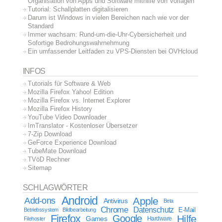
Organisation von Apps und Software mithilfe von Vorlagen
Tutorial: Schallplatten digitalisieren
Darum ist Windows in vielen Bereichen nach wie vor der
Standard
Immer wachsam: Rund-um-die-Uhr-Cybersicherheit und
Sofortige Bedrohungswahrnehmung
Ein umfassender Leitfaden zu VPS-Diensten bei OVHcloud
INFOS
Tutorials für Software & Web
Mozilla Firefox Yahoo! Edition
Mozilla Firefox vs. Internet Explorer
Mozilla Firefox History
YouTube Video Downloader
ImTranslator - Kostenloser Übersetzer
7-Zip Download
GeForce Experience Download
TubeMate Download
TVöD Rechner
Sitemap
SCHLAGWÖRTER
Android
Apple
Add-ons
Antivirus
Beta
Chrome
Datenschutz
E-Mail
Betriebssystem
Bildbearbeitung
Firefox
Google
Hilfe
Games
Filehoster
Hardware