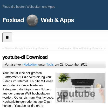
Finde die besten Webseiten und Apps
Foxload
Web & Apps
«
Files von Google Android App Download
KeePassium iPhone/iPad App Download
»
youtube-dl Download
Verfasst von
Redaktion
unter
Tools
am
22. Dezember 2023
Youtube ist eine der größten
Plattformen für die Verbreitung von
Videos im Internet. Es gibt Millionen
von Videos in verschiedenen
Kategorien, die täglich von Nutzern
aus der ganzen Welt hochgeladen
werden. Ob es sich um Musikvideos,
Kochanleitungen oder lustige Clips
handelt, Youtube ist die erste