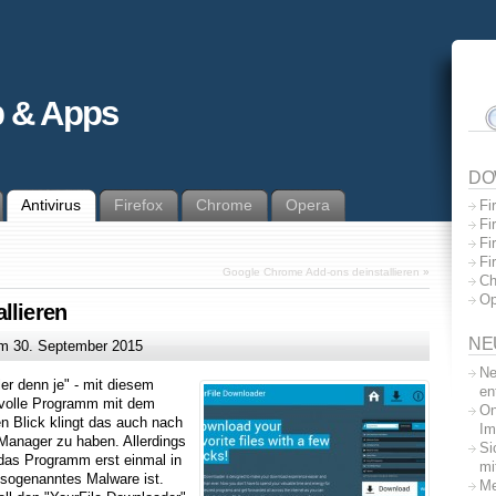
 & Apps
DO
Antivirus
Firefox
Chrome
Opera
Fi
Fi
Fi
Fi
Google Chrome Add-ons deinstallieren
»
Ch
Op
llieren
NE
m
30. September 2015
Ne
ler denn je" - mit diesem
en
nnvolle Programm mit dem
On
n Blick klingt das auch nach
Im
Manager zu haben. Allerdings
Si
das Programm erst einmal in
mi
s sogenanntes Malware ist.
Me