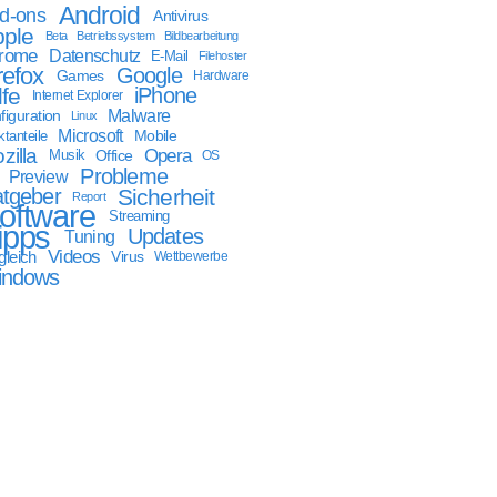
Android
d-ons
Antivirus
ple
Beta
Betriebssystem
Bildbearbeitung
rome
Datenschutz
E-Mail
Filehoster
refox
Google
Games
Hardware
lfe
iPhone
Internet Explorer
Malware
figuration
Linux
Microsoft
Mobile
tanteile
zilla
Opera
Musik
Office
OS
Probleme
Preview
tgeber
Sicherheit
Report
oftware
Streaming
ipps
Updates
Tuning
Videos
gleich
Virus
Wettbewerbe
indows