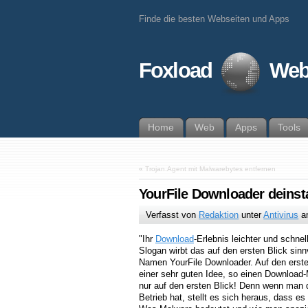
Finde die besten Webseiten und Apps
Foxload
Web
Home
Web
Apps
Tools
«
Trojan.Agent mit Malwarebytes entfernen
YourFile Downloader deinsta
Verfasst von
Redaktion
unter
Antivirus
a
"Ihr
Download
-Erlebnis leichter und schnel
Slogan wirbt das auf den ersten Blick si
Namen YourFile Downloader. Auf den erste
einer sehr guten Idee, so einen Download-
nur auf den ersten Blick! Denn wenn man 
Betrieb hat, stellt es sich heraus, dass e