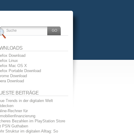
WNLOADS
refox Download
refox Linux
refox Mac OS X
refox Portable Download
rome Download
era Download
UESTE BEITRÄGE
ue Trends in der digitalen Welt
tdecken
line-Rechner für
mobilienfinanzierung
cheres Bezahlen im PlayStation Store
t PSN Guthaben
hr Struktur im digitalen Alltag: So