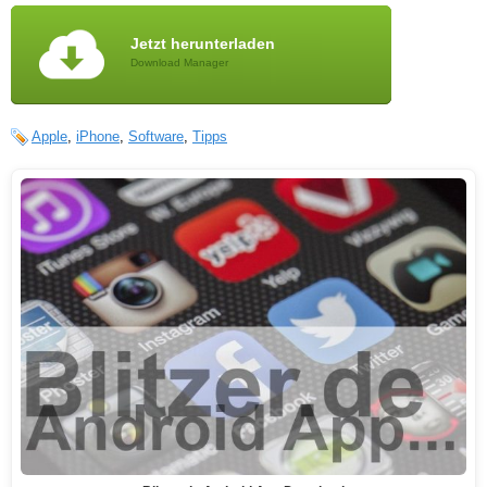
Jetzt herunterladen
Download Manager
Apple
,
iPhone
,
Software
,
Tipps