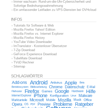
Immer wachsam: Rund-um-die-Uhr-Cybersicherheit und
Sofortige Bedrohungswahrnehmung
Ein umfassender Leitfaden zu VPS-Diensten bei OVHcloud
INFOS
Tutorials für Software & Web
Mozilla Firefox Yahoo! Edition
Mozilla Firefox vs. Internet Explorer
Mozilla Firefox History
YouTube Video Downloader
ImTranslator - Kostenloser Übersetzer
7-Zip Download
GeForce Experience Download
TubeMate Download
TVöD Rechner
Sitemap
SCHLAGWÖRTER
Android
Apple
Add-ons
Antivirus
Beta
Chrome
Datenschutz
E-Mail
Betriebssystem
Bildbearbeitung
Firefox
Google
Hilfe
Games
Filehoster
Hardware
iPhone
Malware
Internet Explorer
Konfiguration
Linux
Mozilla
Microsoft
Mobile
Marktanteile
Musik
Office
Probleme
Ratgeber
Opera
Preview
OS
PDF