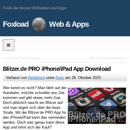
Finde die besten Webseiten und Apps
Foxload
Web & Apps
«
SketchUp Free Download
IObit Uninstaller Download
»
Blitzer.de PRO iPhone/iPad App Download
Verfasst von
Redaktion
unter
Apps
am
28. Oktober 2023
Wer kennt es nicht? Man fährt auf der
Autobahn, möchte schneller ans Ziel
kommen und gibt etwas mehr Gas.
Doch plötzlich taucht ein Blitzer auf
und man ärgert sich über die teure
Strafe. Mit der Blitzer.de PRO App für
das iPhone/iPad kann das vermieden
werden. Doch was genau kann diese
App und lohnt sich der Kauf?