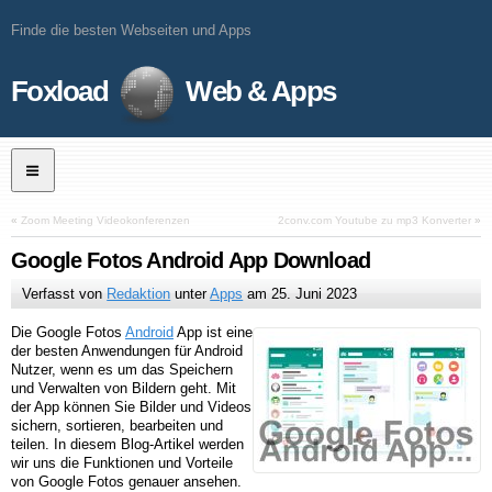
Finde die besten Webseiten und Apps
Foxload
Web & Apps
«
Zoom Meeting Videokonferenzen
2conv.com Youtube zu mp3 Konverter
»
Google Fotos Android App Download
Verfasst von
Redaktion
unter
Apps
am
25. Juni 2023
Die Google Fotos
Android
App ist eine
der besten Anwendungen für Android
Nutzer, wenn es um das Speichern
und Verwalten von Bildern geht. Mit
der App können Sie Bilder und Videos
sichern, sortieren, bearbeiten und
teilen. In diesem Blog-Artikel werden
wir uns die Funktionen und Vorteile
von Google Fotos genauer ansehen.