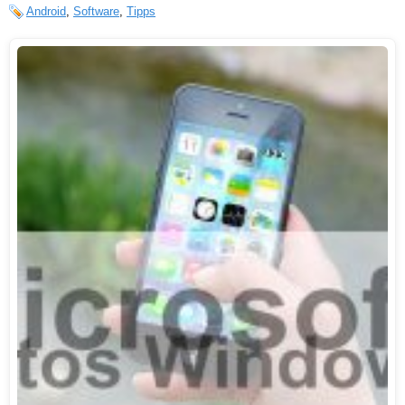
Android
,
Software
,
Tipps