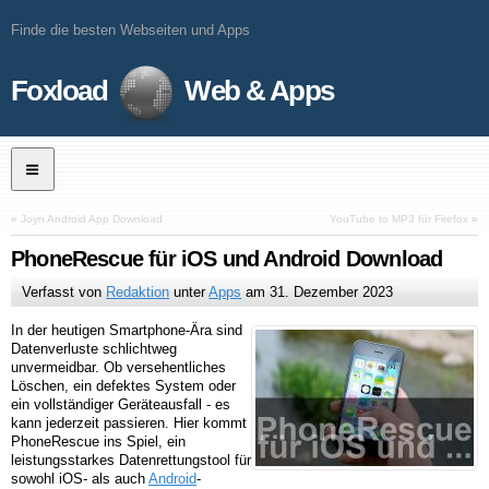
Finde die besten Webseiten und Apps
Foxload
Web & Apps
«
Joyn Android App Download
YouTube to MP3 für Firefox
»
PhoneRescue für iOS und Android Download
Verfasst von
Redaktion
unter
Apps
am
31. Dezember 2023
In der heutigen Smartphone-Ära sind
Datenverluste schlichtweg
unvermeidbar. Ob versehentliches
Löschen, ein defektes System oder
ein vollständiger Geräteausfall - es
kann jederzeit passieren. Hier kommt
PhoneRescue ins Spiel, ein
leistungsstarkes Datenrettungstool für
sowohl iOS- als auch
Android
-