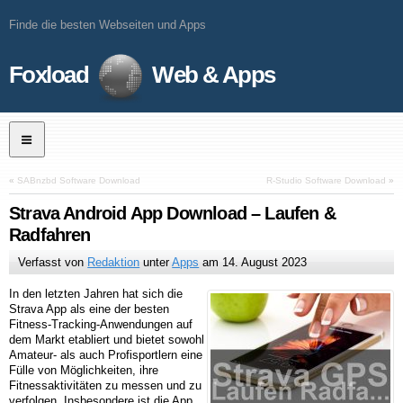
Finde die besten Webseiten und Apps
Foxload
Web & Apps
«
SABnzbd Software Download
R-Studio Software Download
»
Strava Android App Download – Laufen &
Radfahren
Verfasst von
Redaktion
unter
Apps
am
14. August 2023
In den letzten Jahren hat sich die
Strava App als eine der besten
Fitness-Tracking-Anwendungen auf
dem Markt etabliert und bietet sowohl
Amateur- als auch Profisportlern eine
Fülle von Möglichkeiten, ihre
Fitnessaktivitäten zu messen und zu
verfolgen. Insbesondere ist die App