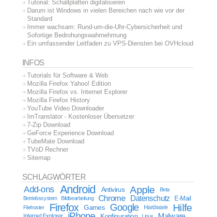
Tutorial: Schallplatten digitalisieren
Darum ist Windows in vielen Bereichen nach wie vor der
Standard
Immer wachsam: Rund-um-die-Uhr-Cybersicherheit und
Sofortige Bedrohungswahrnehmung
Ein umfassender Leitfaden zu VPS-Diensten bei OVHcloud
INFOS
Tutorials für Software & Web
Mozilla Firefox Yahoo! Edition
Mozilla Firefox vs. Internet Explorer
Mozilla Firefox History
YouTube Video Downloader
ImTranslator - Kostenloser Übersetzer
7-Zip Download
GeForce Experience Download
TubeMate Download
TVöD Rechner
Sitemap
SCHLAGWÖRTER
Android
Apple
Add-ons
Antivirus
Beta
Chrome
Datenschutz
E-Mail
Betriebssystem
Bildbearbeitung
Firefox
Google
Hilfe
Games
Filehoster
Hardware
iPhone
Malware
Internet Explorer
Konfiguration
Linux