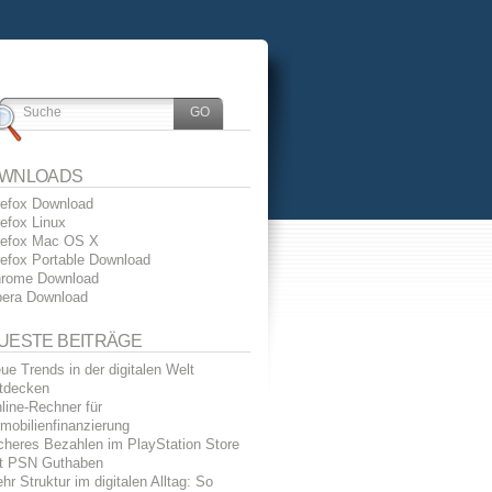
WNLOADS
refox Download
refox Linux
refox Mac OS X
refox Portable Download
rome Download
era Download
UESTE BEITRÄGE
ue Trends in der digitalen Welt
tdecken
line-Rechner für
mobilienfinanzierung
cheres Bezahlen im PlayStation Store
t PSN Guthaben
hr Struktur im digitalen Alltag: So