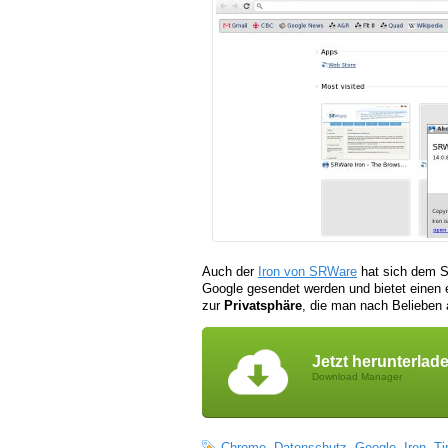
Auch der
Iron von SRWare
hat sich dem Sc
Google gesendet werden und bietet einen e
zur
Privatsphäre
, die man nach Belieben
Jetzt herunterlad
Download Manager
Chrome
,
Datenschutz
,
Google
,
Iron
,
Ti