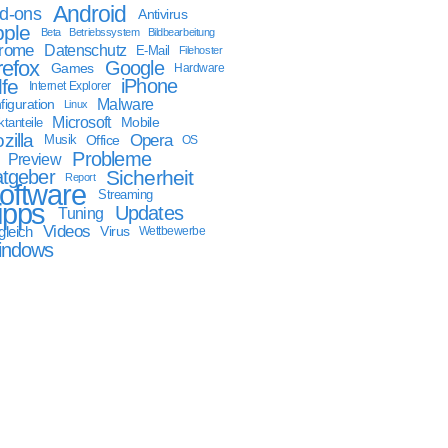
Android
d-ons
Antivirus
ple
Beta
Betriebssystem
Bildbearbeitung
rome
Datenschutz
E-Mail
Filehoster
refox
Google
Games
Hardware
lfe
iPhone
Internet Explorer
Malware
figuration
Linux
Microsoft
Mobile
tanteile
zilla
Opera
Musik
Office
OS
Probleme
Preview
tgeber
Sicherheit
Report
oftware
Streaming
ipps
Updates
Tuning
Videos
gleich
Virus
Wettbewerbe
indows