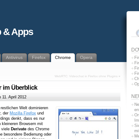
 & Apps
DO
Antivirus
Firefox
Chrome
Opera
Fi
Fi
Fi
Fi
WebRTC: Videochat in Firefox ohne Plugins
»
Ch
Op
 im Überblick
NE
m
11. April 2012
Ne
restlichen Welt dominieren
en
r, der
Mozilla Firefox
und
On
rdings denkt, dass es nur
Im
en kleineren Browsern mit
Si
 viele
Derivate
des Chrome
mi
ine besondere Bedienung oder
Me