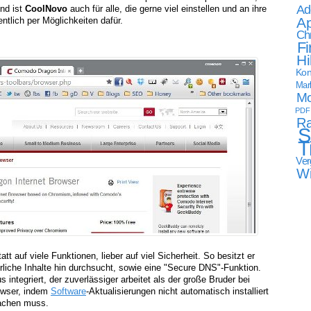
Ad
end ist
CoolNovo
auch für alle, die gerne viel einstellen und an ihre
Ap
ntlich per Möglichkeiten dafür.
Ch
Fi
Hi
Kon
Mark
Mo
PDF
Ra
S
T
Ver
W
att auf viele Funktionen, lieber auf viel Sicherheit. So besitzt er
hrliche Inhalte hin durchsucht, sowie eine "Secure DNS"-Funktion.
integriert, der zuverlässiger arbeitet als der große Bruder bei
owser, indem
Software
-Aktualisierungen nicht automatisch installiert
machen muss.