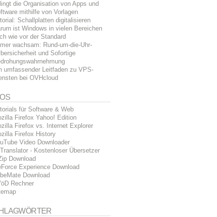
lingt die Organisation von Apps und
ftware mithilfe von Vorlagen
torial: Schallplatten digitalisieren
rum ist Windows in vielen Bereichen
ch wie vor der Standard
mer wachsam: Rund-um-die-Uhr-
bersicherheit und Sofortige
drohungswahrnehmung
n umfassender Leitfaden zu VPS-
ensten bei OVHcloud
FOS
torials für Software & Web
zilla Firefox Yahoo! Edition
zilla Firefox vs. Internet Explorer
zilla Firefox History
uTube Video Downloader
Translator - Kostenloser Übersetzer
Zip Download
Force Experience Download
beMate Download
öD Rechner
temap
HLAGWÖRTER