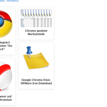
Chrome gewinnt
Marktanteile
egriert
ktion "Do
ack"
Google Chrome Klon:
SRWare Iron Download
wser auf
Chromium