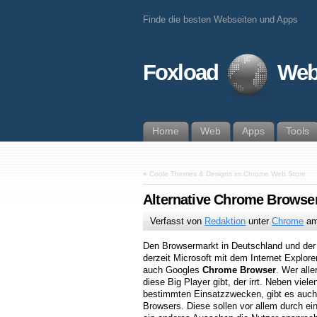
Finde die besten Webseiten und Apps
Foxload
Web
Home
Web
Apps
Tools
«
Coole Themes & Designs im Chrome Web Store
Alternative Chrome Browser
Verfasst von
Redaktion
unter
Chrome
a
Den Browsermarkt in Deutschland und der 
derzeit Microsoft mit dem Internet Explore
auch Googles
Chrome Browser
. Wer alle
diese Big Player gibt, der irrt. Neben viel
bestimmten Einsatzzwecken, gibt es auch
Browsers. Diese sollen vor allem durch e