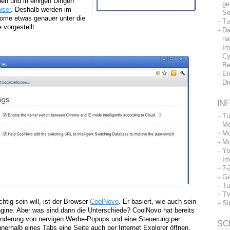
en und in einigen Dingen
ge
wser
. Deshalb werden im
So
ome etwas genauer unter die
Tu
 vorgestellt.
Da
na
Im
Cy
Be
Ei
Di
IN
Tu
Mo
Mo
Mo
Yo
Im
7-
Ge
Tu
TV
chtig sein will, ist der Browser
CoolNovo
. Er basiert, wie auch sein
Si
gine. Aber was sind dann die Unterschiede? CoolNovo hat bereits
hinderung von nervigen Werbe-Popups und eine Steuerung per
SC
erhalb eines Tabs eine Seite auch per Internet Explorer öffnen,