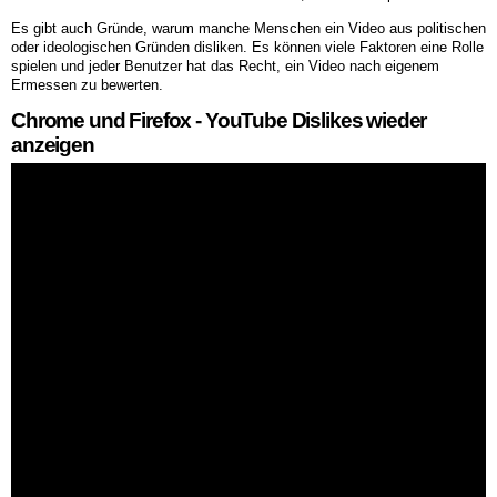
Es gibt auch Gründe, warum manche Menschen ein Video aus politischen
oder ideologischen Gründen disliken. Es können viele Faktoren eine Rolle
spielen und jeder Benutzer hat das Recht, ein Video nach eigenem
Ermessen zu bewerten.
Chrome und Firefox - YouTube Dislikes wieder
anzeigen