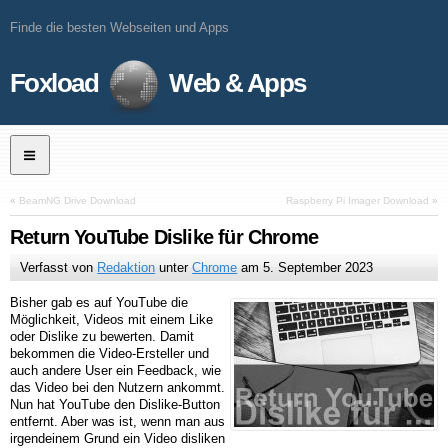
Finde die besten Webseiten und Apps
Foxload
Web & Apps
«
BeamNG Drive Download
Raspberry Pi Imager Download
»
Return YouTube Dislike für Chrome
Verfasst von
Redaktion
unter
Chrome
am
5. September 2023
Bisher gab es auf YouTube die
Möglichkeit, Videos mit einem Like
oder Dislike zu bewerten. Damit
bekommen die Video-Ersteller und
auch andere User ein Feedback, wie
das Video bei den Nutzern ankommt.
Nun hat YouTube den Dislike-Button
entfernt. Aber was ist, wenn man aus
irgendeinem Grund ein Video disliken